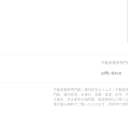
不動産業界専門
お問い合わせ
不動産業界専門紙｜週刊住宅タイムズ｜不動産情
門紙「週刊住宅」を発行。流通・賃貸、住宅、不
方創生、空き家空き地問題、賃貸併用など様々
電子版も無料でご覧いただけます。2020年で創