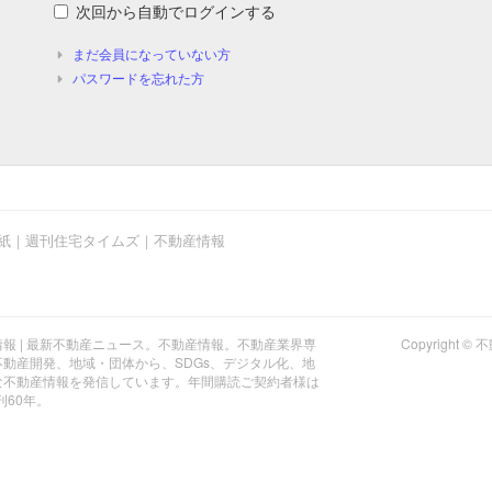
次回から自動でログインする
まだ会員になっていない方
パスワードを忘れた方
紙｜週刊住宅タイムズ｜不動産情報
報 | 最新不動産ニュース。不動産情報。不動産業界専
Copyrigh
動産開発、地域・団体から、SDGs、デジタル化、地
な不動産情報を発信しています。年間購読ご契約者様は
刊60年。