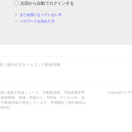
次回から自動でログインする
まだ会員になっていない方
パスワードを忘れた方
紙｜週刊住宅タイムズ｜不動産情報
報 | 最新不動産ニュース。不動産情報。不動産業界専
Copyrigh
動産開発、地域・団体から、SDGs、デジタル化、地
な不動産情報を発信しています。年間購読ご契約者様は
刊60年。