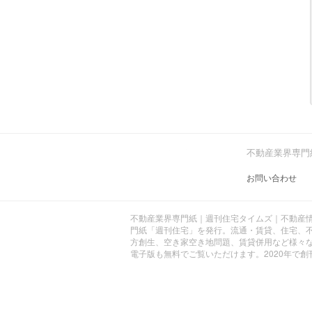
不動産業界専門
お問い合わせ
不動産業界専門紙｜週刊住宅タイムズ｜不動産情
門紙「週刊住宅」を発行。流通・賃貸、住宅、不
方創生、空き家空き地問題、賃貸併用など様々
電子版も無料でご覧いただけます。2020年で創