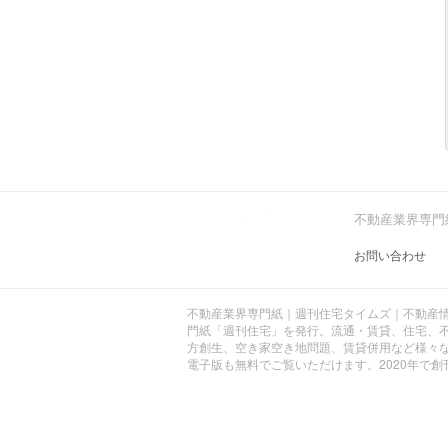
不動産業界専門
お問い合わせ
不動産業界専門紙｜週刊住宅タイムズ｜不動産情
門紙「週刊住宅」を発行。流通・賃貸、住宅、不
方創生、空き家空き地問題、賃貸併用など様々
電子版も無料でご覧いただけます。2020年で創