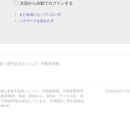
次回から自動でログインする
まだ会員になっていない方
パスワードを忘れた方
紙｜週刊住宅タイムズ｜不動産情報
報 | 最新不動産ニュース。不動産情報。不動産業界専
Copyrigh
動産開発、地域・団体から、SDGs、デジタル化、地
な不動産情報を発信しています。年間購読ご契約者様は
刊60年。