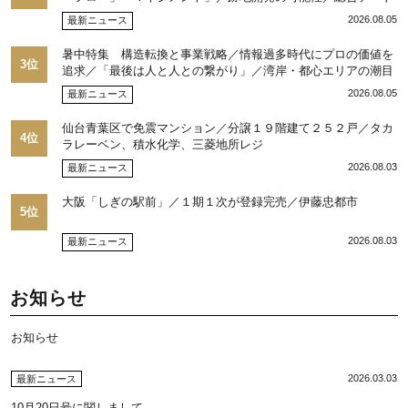
ップ10目標に／自社ブランド構築へ体制整備／日本郵政不動産
2026.08.05
最新ニュース
／池田 明社長に聞く
暑中特集 構造転換と事業戦略／情報過多時代にプロの価値を
3位
追求／「最後は人と人との繋がり」／湾岸・都心エリアの潮目
を注視／“リパーク”次世代展開／三井不動産リアルティ／児玉
2026.08.05
最新ニュース
光博社長に聞く
仙台青葉区で免震マンション／分譲１９階建て２５２戸／タカ
4位
ラレーベン、積水化学、三菱地所レジ
2026.08.03
最新ニュース
大阪「しぎの駅前」／１期１次が登録完売／伊藤忠都市
5位
2026.08.03
最新ニュース
お知らせ
お知らせ
2026.03.03
最新ニュース
10月20日号に関しまして