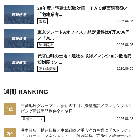
26年度／宅建士試験対策 ＴＡＣ紙面講習③／
「宅建業者...
2026.08.05
連載
東京グレードAオフィス／想定賃料は4万3096円
／「京...
2026.08.05
流通賃貸
代官山町の土地・建物を取得／マンション敷地売
却制度で／...
2026.08.05
不動産開発
週間 RANKING
三菱地所グループ、西新宿５丁目に旗艦施設／フレキシブルリ
1位
ビング新規開発物件全４９戸
2026.08.03
最新ニュース
暑中特集 構造転換と事業戦略／重点注力事業に「ストック」
2位
「フロー」「マネジメント」／跡地開発の可能性／総合デベト