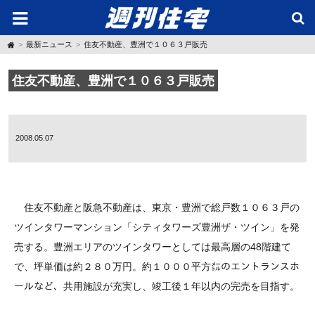
H
最新ニュース
住友不動産、豊洲で１０６３戸販売
o
m
e
住友不動産、豊洲で１０６３戸販売
2008.05.07
住友不動産と阪急不動産は、東京・豊洲で総戸数１０６３戸の
ツインタワーマンション「シティタワーズ豊洲ザ・ツイン」を発
売する。豊洲エリアのツインタワーとしては最高層の48階建て
で、坪単価は約２８０万円。約１０００平方㍍のエントランスホ
ールなど、共用施設が充実し、竣工後１年以内の完売を目指す。