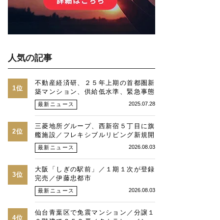
人気の記事
不動産経済研、２５年上期の首都圏新
1位
築マンション、供給低水準、緊急事態
時並み、価格最高値、２３区は平均
2025.07.28
最新ニュース
１・３億円に
三菱地所グループ、西新宿５丁目に旗
2位
艦施設／フレキシブルリビング新規開
発物件全４９戸
2026.08.03
最新ニュース
大阪「しぎの駅前」／１期１次が登録
3位
完売／伊藤忠都市
2026.08.03
最新ニュース
仙台青葉区で免震マンション／分譲１
4位