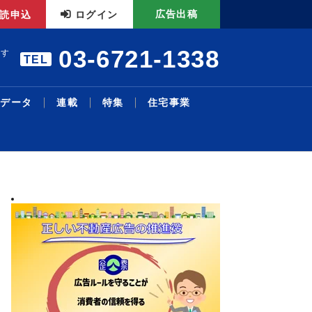
広告出稿
読申込
ログイン
03-6721-1338
ます
TEL
データ
連載
特集
住宅事業
暑中特集 構造転換と事業戦
エアコンの「在庫・回収管理
リモート施工管理を導入／27
本人確認サービスで合意／国
三井不、物流投資累計１・４
主な沿線駅別の新築・中古マ
明海大学不動産学部 不動産
シニア・住み替え特集／シニ
物件取得で２１・６億円資金
機構改革・人事／積水ハ、旭
略／裁判、手続き電子化で紛
システム」構築／業務削減と
年度売上高500億円、販売...
内初、12月開始予定／Liq...
兆円に／今後も安定供給へ／
ンション利回り－３４７－東
の話題［１２５］学生と教員
ア層の意識変化と開発動向／
調達／千葉銀とサステナリン
化成Ｈ
2026.08.05
2026.08.03
2026.07.13
2026.07.27
2026.08.04
2026.02.24
2026.08.03
2026.07.27
2026.08.03
2026.06.29
最新ニュース
流通賃貸
不動産投資
行政・地域・団体
不動産開発
データ
連載
特集
住宅事業
人事
争...
ス...
Ｄ...
京...
の...
暮...
ク...