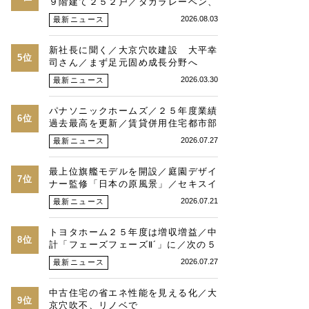
９階建て２５２戸／タカラレーベン、
積水化学、三菱地所レジ
2026.08.03
最新ニュース
新社長に聞く／大京穴吹建設 大平幸
5位
司さん／まず足元固め成長分野へ
2026.03.30
最新ニュース
パナソニックホームズ／２５年度業績
6位
過去最高を更新／賃貸併用住宅都市部
で好調／都内建築割合７割強に／３０
2026.07.27
最新ニュース
年度売上高目標５千億円
最上位旗艦モデルを開設／庭園デザイ
7位
ナー監修「日本の原風景」／セキスイ
ハイムが福岡県で
2026.07.21
最新ニュース
トヨタホーム２５年度は増収増益／中
8位
計「フェーズフェーズⅡ´」に／次の５
０年へ“第２章”が始動
2026.07.27
最新ニュース
中古住宅の省エネ性能を見える化／大
9位
京穴吹不、リノベで