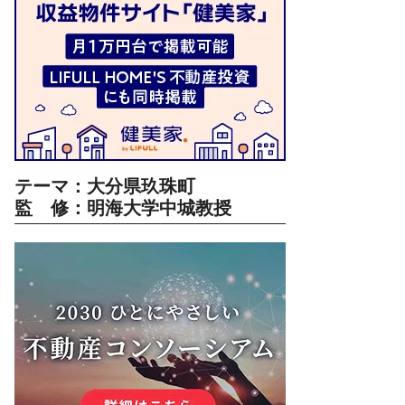
テーマ：大分県玖珠町
監 修：明海大学中城教授