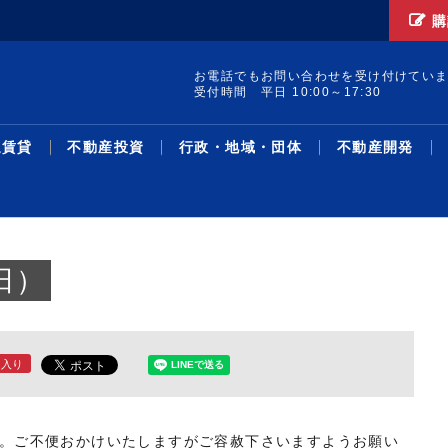
購
お電話でもお問い合わせを受け付けてい
受付時間 平日 10:00～17:30
通賃貸
不動産投資
行政・地域・団体
不動産開発
日）
に入り
集 構造転換と事業戦
ードAオフィス／想
レポート発行／19年
け付けを開始／試験地
町の土地・建物を取得
線駅別の新築・中古マ
／宅建士試験対策 Ｔ
集／クラファン累計調
サス州で買い取りリノ
革・人事／積水ハウス
暑中特集 構造転換と事業戦
２６年第２四半期オフィス／
リースバック投資物件／1－5
売却検討者向けサイトで買い
収益物件用地を取得／ＴＨＥ
主な沿線駅別の新築・中古マ
不動産鑑定士吉野荘平が説く
シニア・住み替え特集／多様
米フロリダ州の戸建て住宅会
機構改革・人事／安田不動産
協グループ／都心住み
万3096円／「京...
％削減を達成／プロロ
加で41地域に／賃
ション敷地売却制度で
ン利回り－３５０－東
面講習③／「宅建業
千億円超／「不特法３
／第１弾８月中旬販売
略／木造を主力事業へ、グル
グレードＡ需給ひっ迫が継続
月、平均利回り14％超／リ...
手需要を可視化／ツクルバが
グローバル社が江東区で
ンション利回り―３４８―東
―１５６―重説の書き方・説
化するライフスタイルと住ま
社を買収／大和ハ
2026.08.05
2026.08.05
2026.07.21
2026.08.05
2026.08.05
2026.03.23
2026.08.05
2026.08.03
2026.08.03
2026.07.27
2026.08.05
2026.08.03
2026.07.13
2026.08.03
2026.08.05
2026.03.02
2026.08.03
2026.07.27
2026.08.03
2026.07.07
ース
資
域・団体
発
最新ニュース
流通賃貸
不動産投資
行政・地域・団体
不動産開発
データ
連載
特集
住宅事業
人事
ー...
／...
新機能
京...
明...
い...
す。ご不便おかけいたしますがご容赦下さいますようお願い