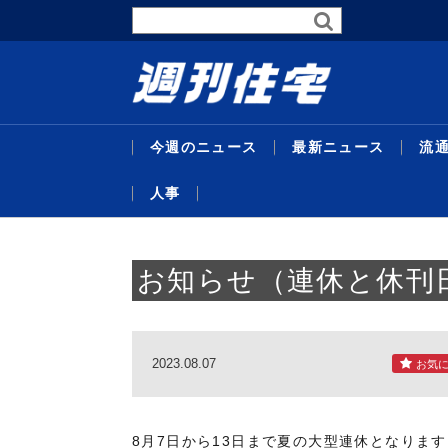
今週のニュース
最新ニュース
流
人事
最新ニュース
流通賃貸
不動産投資
行政・地域・団体
不動産開発
データ
連載
特集
住宅事業
人事
お知らせ（連休と休刊
2023.08.07
お気
暑中特
東京グレ
サステナ
受験受
代官山
主な沿
26年度
企画特
米テキ
機構改
略／住
定賃料は4
比で30
域３県追
／マン
ンショ
ＡＣ紙
達額１
ベ再販
最新ニュ
流通賃貸
不動産投
行政・地
不動産開
データ
連載
特集
住宅事業
人事
替...
ジス
貸...
／...
京...
者...
号...
／...
8月7日から13日まで夏の大型連休となりま