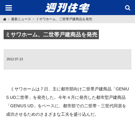
H
最新ニュース
ミサワホーム、二世帯戸建商品を発売
o
m
e
ミサワホーム、二世帯戸建商品を発売
2012.07.13
ミサワホームは７日、主に都市部向け二世帯戸建商品「GENIU
S UD二世帯」を発売した。今年４月に発売した都市型戸建商品
「GENIUS UD」をベースに、都市部での二世帯・三世代同居を
成功させるためのさまざまな工夫を盛り込んだ。