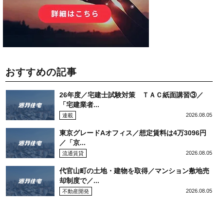
おすすめの記事
26年度／宅建士試験対策 ＴＡＣ紙面講習③／
「宅建業者...
2026.08.05
連載
東京グレードAオフィス／想定賃料は4万3096円
／「京...
2026.08.05
流通賃貸
代官山町の土地・建物を取得／マンション敷地売
却制度で／...
2026.08.05
不動産開発