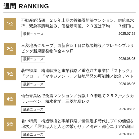
週間 RANKING
不動産経済研、２５年上期の首都圏新築マンション、供給低水
1位
準、緊急事態時並み、価格最高値、２３区は平均１・３億円に
2025.07.28
最新ニュース
三菱地所グループ、西新宿５丁目に旗艦施設／フレキシブルリ
2位
ビング新規開発物件全４９戸
2026.08.03
最新ニュース
暑中特集 構造転換と事業戦略／重点注力事業に「ストック」
3位
「フロー」「マネジメント」／跡地開発の可能性／総合デベト
ップ10目標に／自社ブランド構築へ体制整備／日本郵政不動産
2026.08.05
最新ニュース
／池田 明社長に聞く
仙台青葉区で免震マンション／分譲１９階建て２５２戸／タカ
4位
ラレーベン、積水化学、三菱地所レジ
2026.08.03
最新ニュース
暑中特集 構造転換と事業戦略／情報過多時代にプロの価値を
5位
追求／「最後は人と人との繋がり」／湾岸・都心エリアの潮目
を注視／“リパーク”次世代展開／三井不動産リアルティ／児玉
2026.08.05
最新ニュース
光博社長に聞く