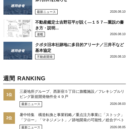
2026.08.10
最新ニュース
不動産鑑定士吉野荘平が説く―１５７―重説の書
き方・説明...
2026.08.10
連載
クボタ旧本社跡地に多目的アリーナ／三井不など
基本協定
2026.08.10
不動産開発
週間 RANKING
三菱地所グループ、西新宿５丁目に旗艦施設／フレキシブルリ
1位
ビング新規開発物件全４９戸
2026.08.03
最新ニュース
暑中特集 構造転換と事業戦略／重点注力事業に「ストック」
2位
「フロー」「マネジメント」／跡地開発の可能性／総合デベト
ップ10目標に／自社ブランド構築へ体制整備／日本郵政不動産
2026.08.05
最新ニュース