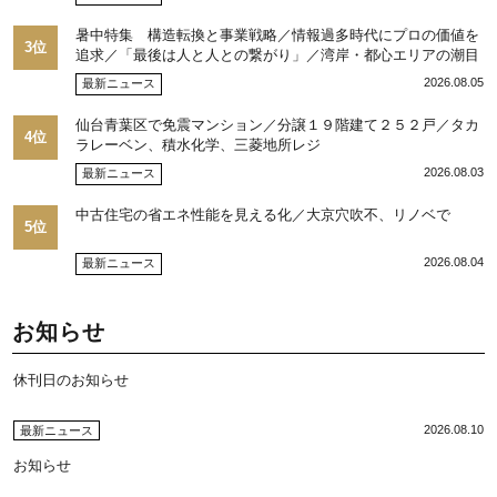
／池田 明社長に聞く
暑中特集 構造転換と事業戦略／情報過多時代にプロの価値を
3位
追求／「最後は人と人との繋がり」／湾岸・都心エリアの潮目
を注視／“リパーク”次世代展開／三井不動産リアルティ／児玉
2026.08.05
最新ニュース
光博社長に聞く
仙台青葉区で免震マンション／分譲１９階建て２５２戸／タカ
4位
ラレーベン、積水化学、三菱地所レジ
2026.08.03
最新ニュース
中古住宅の省エネ性能を見える化／大京穴吹不、リノベで
5位
2026.08.04
最新ニュース
お知らせ
休刊日のお知らせ
2026.08.10
最新ニュース
お知らせ