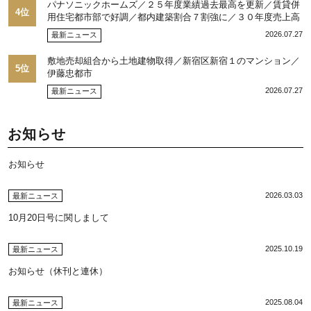
パナソニックホームズ／２５年度業績過去最高を更新／賃貸併
4位
用住宅都市部で好調／都内建築割合７割強に／３０年度売上高
目標５千億円
2026.07.27
最新ニュース
敷地売却組合から土地建物取得／新宿区新宿１のマンション／
5位
伊藤忠都市
2026.07.27
最新ニュース
お知らせ
お知らせ
2026.03.03
最新ニュース
10月20日号に関しまして
2025.10.19
最新ニュース
お知らせ（休刊と連休）
2025.08.04
最新ニュース