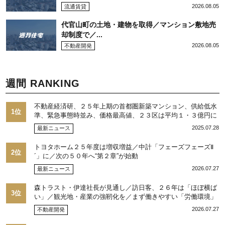
2026.08.05
流通賃貸
代官山町の土地・建物を取得／マンション敷地売
却制度で／...
2026.08.05
不動産開発
週間 RANKING
不動産経済研、２５年上期の首都圏新築マンション、供給低水
1位
準、緊急事態時並み、価格最高値、２３区は平均１・３億円に
2025.07.28
最新ニュース
トヨタホーム２５年度は増収増益／中計「フェーズフェーズⅡ
2位
´」に／次の５０年へ“第２章”が始動
2026.07.27
最新ニュース
森トラスト・伊達社長が見通し／訪日客、２６年は「ほぼ横ば
3位
い」／観光地・産業の強靭化を／まず働きやすい「労働環境」
整備
2026.07.27
不動産開発