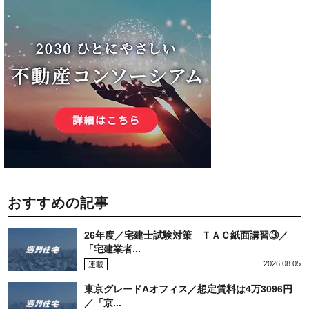
おすすめの記事
26年度／宅建士試験対策 ＴＡＣ紙面講習③／
「宅建業者...
2026.08.05
連載
東京グレードAオフィス／想定賃料は4万3096円
／「京...