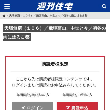
H
天壌無窮（１０６）／飛弾高山、中世と今／初冬の雨に煙る古都
o
m
e
天壌無窮（１０６）／飛弾高山、中世と今／初冬の
雨に煙る古都
購読者様限定
ここから先は購読者様限定コンテンツです。
ログインまたは購読のお申込みをしてください。
年間購読を契約済みの方
年間購読をご希望の方
ログイン
購読申込