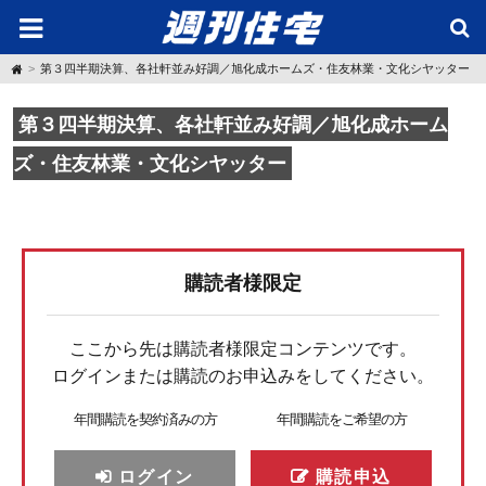
H
第３四半期決算、各社軒並み好調／旭化成ホームズ・住友林業・文化シヤッター
o
m
e
第３四半期決算、各社軒並み好調／旭化成ホーム
ズ・住友林業・文化シヤッター
購読者様限定
ここから先は購読者様限定コンテンツです。
ログインまたは購読のお申込みをしてください。
年間購読を契約済みの方
年間購読をご希望の方
ログイン
購読申込