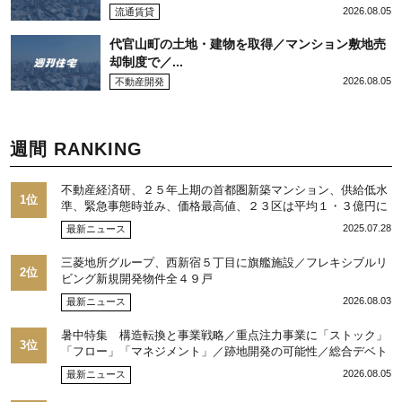
2026.08.05
流通賃貸
代官山町の土地・建物を取得／マンション敷地売
却制度で／...
2026.08.05
不動産開発
週間 RANKING
不動産経済研、２５年上期の首都圏新築マンション、供給低水
1位
準、緊急事態時並み、価格最高値、２３区は平均１・３億円に
2025.07.28
最新ニュース
三菱地所グループ、西新宿５丁目に旗艦施設／フレキシブルリ
2位
ビング新規開発物件全４９戸
2026.08.03
最新ニュース
暑中特集 構造転換と事業戦略／重点注力事業に「ストック」
3位
「フロー」「マネジメント」／跡地開発の可能性／総合デベト
ップ10目標に／自社ブランド構築へ体制整備／日本郵政不動産
2026.08.05
最新ニュース
／池田 明社長に聞く