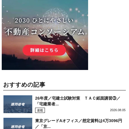
おすすめの記事
26年度／宅建士試験対策 ＴＡＣ紙面講習③／
「宅建業者...
2026.08.05
連載
東京グレードAオフィス／想定賃料は4万3096円
／「京...