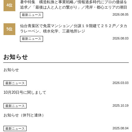
暑中特集 構造転換と事業戦略／情報過多時代にプロの価値を
4位
追求／「最後は人と人との繋がり」／湾岸・都心エリアの潮目
を注視／“リパーク”次世代展開／三井不動産リアルティ／児玉
2026.08.05
最新ニュース
光博社長に聞く
仙台青葉区で免震マンション／分譲１９階建て２５２戸／タカ
5位
ラレーベン、積水化学、三菱地所レジ
2026.08.03
最新ニュース
お知らせ
お知らせ
2026.03.03
最新ニュース
10月20日号に関しまして
2025.10.19
最新ニュース
お知らせ（休刊と連休）
2025.08.04
最新ニュース