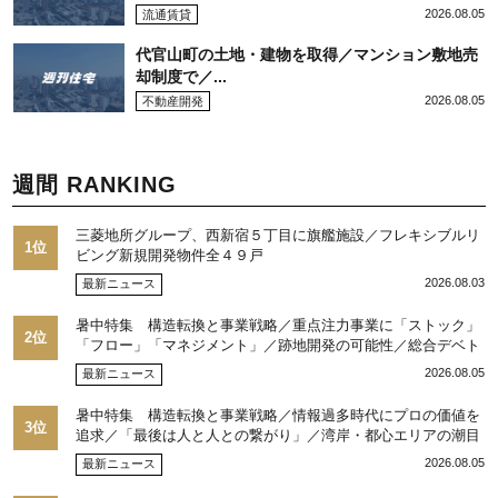
2026.08.05
流通賃貸
代官山町の土地・建物を取得／マンション敷地売
却制度で／...
2026.08.05
不動産開発
週間 RANKING
三菱地所グループ、西新宿５丁目に旗艦施設／フレキシブルリ
1位
ビング新規開発物件全４９戸
2026.08.03
最新ニュース
暑中特集 構造転換と事業戦略／重点注力事業に「ストック」
2位
「フロー」「マネジメント」／跡地開発の可能性／総合デベト
ップ10目標に／自社ブランド構築へ体制整備／日本郵政不動産
2026.08.05
最新ニュース
／池田 明社長に聞く
暑中特集 構造転換と事業戦略／情報過多時代にプロの価値を
3位
追求／「最後は人と人との繋がり」／湾岸・都心エリアの潮目
を注視／“リパーク”次世代展開／三井不動産リアルティ／児玉
2026.08.05
最新ニュース
光博社長に聞く