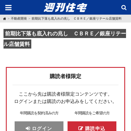
H
不動産開発
前期比下落も底入れの兆し ＣＢＲＥ／銀座リテール店舗賃料
o
m
e
前期比下落も底入れの兆し ＣＢＲＥ／銀座リテー
ル店舗賃料
購読者様限定
ここから先は購読者様限定コンテンツです。
ログインまたは購読のお申込みをしてください。
年間購読を契約済みの方
年間購読をご希望の方
ログイン
購読申込