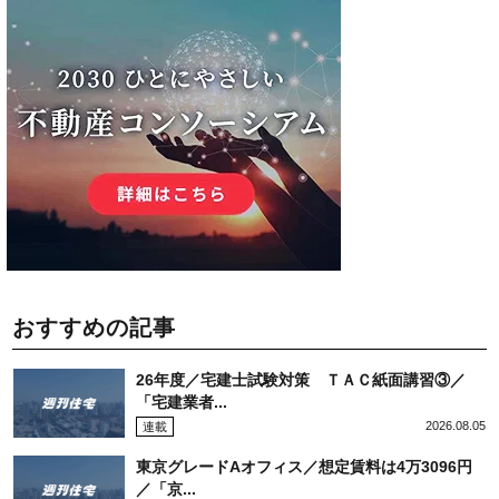
おすすめの記事
26年度／宅建士試験対策 ＴＡＣ紙面講習③／
「宅建業者...
2026.08.05
連載
東京グレードAオフィス／想定賃料は4万3096円
／「京...