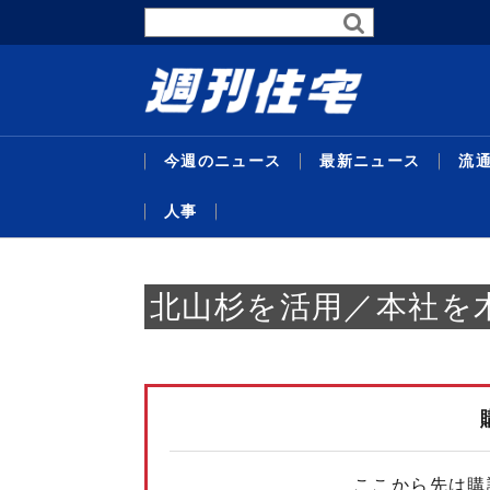
今週のニュース
最新ニュース
流
人事
最新ニュース
流通賃貸
不動産投資
行政・地域・団体
不動産開発
データ
連載
特集
住宅事業
人事
北山杉を活用／本社を
暑中特
東京グレ
サステナ
受験受
代官山
主な沿
26年度
企画特
米テキ
機構改
略／住
定賃料は4
比で30
域３県追
／マン
ンショ
ＡＣ紙
達額１
ベ再販
最新ニュ
流通賃貸
不動産投
行政・地
不動産開
データ
連載
特集
住宅事業
人事
替...
ジス
貸...
／...
京...
者...
号...
／...
ここから先は購