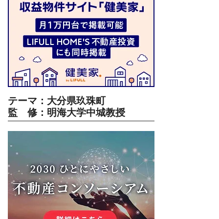
テーマ：大分県玖珠町
監 修：明海大学中城教授