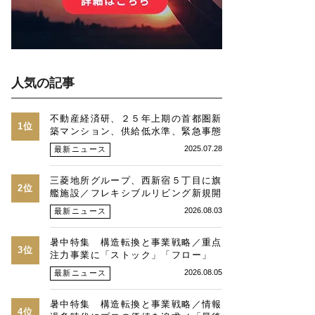
人気の記事
不動産経済研、２５年上期の首都圏新
1位
築マンション、供給低水準、緊急事態
時並み、価格最高値、２３区は平均
2025.07.28
最新ニュース
１・３億円に
三菱地所グループ、西新宿５丁目に旗
2位
艦施設／フレキシブルリビング新規開
発物件全４９戸
2026.08.03
最新ニュース
暑中特集 構造転換と事業戦略／重点
3位
注力事業に「ストック」「フロー」
「マネジメント」／跡地開発の可能性
2026.08.05
最新ニュース
／総合デベトップ10目標に／自社ブ
ランド構築へ体制整備／日本郵政不動
暑中特集 構造転換と事業戦略／情報
産／池田 明社長に聞く
4位