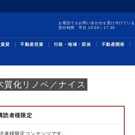
お電話でもお問い合わせを受け付けてい
受付時間 平日 10:00～17:30
通賃貸
不動産投資
行政・地域・団体
不動産開発
木質化リノベ／ナイス
購読者様限定
集 構造転換と事業戦
ードAオフィス／想
レポート発行／19年
け付けを開始／試験地
町の土地・建物を取得
線駅別の新築・中古マ
／宅建士試験対策 Ｔ
集／クラファン累計調
サス州で買い取りリノ
革・人事／積水ハウス
暑中特集 構造転換と事業戦
２６年第２四半期オフィス／
リースバック投資物件／1－5
売却検討者向けサイトで買い
収益物件用地を取得／ＴＨＥ
主な沿線駅別の新築・中古マ
不動産鑑定士吉野荘平が説く
シニア・住み替え特集／多様
米フロリダ州の戸建て住宅会
機構改革・人事／安田不動産
協グループ／都心住み
万3096円／「京...
％削減を達成／プロロ
加で41地域に／賃
ション敷地売却制度で
ン利回り－３５０－東
面講習③／「宅建業
千億円超／「不特法３
／第１弾８月中旬販売
略／木造を主力事業へ、グル
グレードＡ需給ひっ迫が継続
月、平均利回り14％超／リ...
手需要を可視化／ツクルバが
グローバル社が江東区で
ンション利回り―３４８―東
―１５６―重説の書き方・説
化するライフスタイルと住ま
社を買収／大和ハ
2026.08.05
2026.08.05
2026.07.21
2026.08.05
2026.08.05
2026.03.23
2026.08.05
2026.08.03
2026.08.03
2026.07.27
2026.08.05
2026.08.03
2026.07.13
2026.08.03
2026.08.05
2026.03.02
2026.08.03
2026.07.27
2026.08.03
2026.07.07
ース
資
域・団体
発
最新ニュース
流通賃貸
不動産投資
行政・地域・団体
不動産開発
データ
連載
特集
住宅事業
人事
ー...
／...
新機能
京...
明...
い...
読者様限定コンテンツです。