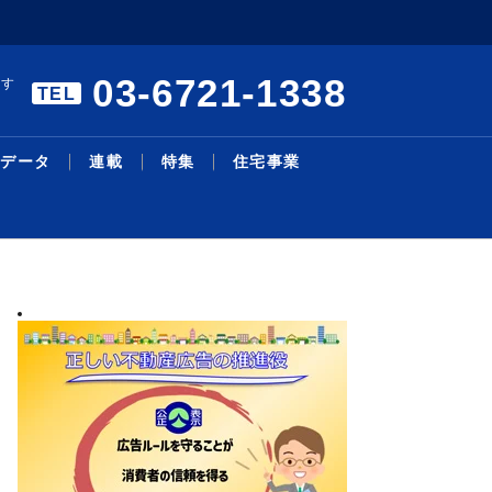
03-6721-1338
ます
TEL
データ
連載
特集
住宅事業
暑中特集 構造転換と事業戦
エアコンの「在庫・回収管理
リモート施工管理を導入／27
本人確認サービスで合意／国
三井不、物流投資累計１・４
主な沿線駅別の新築・中古マ
明海大学不動産学部 不動産
シニア・住み替え特集／シニ
物件取得で２１・６億円資金
機構改革・人事／積水ハ、旭
略／裁判、手続き電子化で紛
システム」構築／業務削減と
年度売上高500億円、販売...
内初、12月開始予定／Liq...
兆円に／今後も安定供給へ／
ンション利回り－３４７－東
の話題［１２５］学生と教員
ア層の意識変化と開発動向／
調達／千葉銀とサステナリン
化成Ｈ
2026.08.05
2026.08.03
2026.07.13
2026.07.27
2026.08.04
2026.02.24
2026.08.03
2026.07.27
2026.08.03
2026.06.29
最新ニュース
流通賃貸
不動産投資
行政・地域・団体
不動産開発
データ
連載
特集
住宅事業
人事
争...
ス...
Ｄ...
京...
の...
暮...
ク...