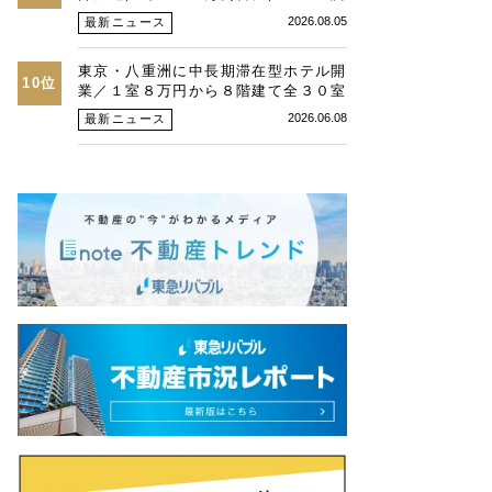
査、26年第２四半期東京オフィス
2026.08.05
最新ニュース
東京・八重洲に中長期滞在型ホテル開
10位
業／１室８万円から８階建て全３０室
／カソクと旭化成Ｈ
2026.06.08
最新ニュース