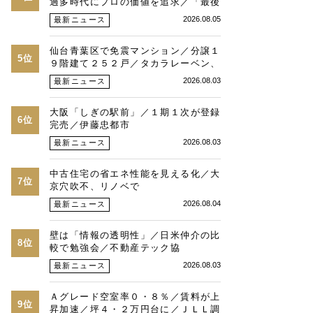
過多時代にプロの価値を追求／「最後
は人と人との繋がり」／湾岸・都心エ
2026.08.05
最新ニュース
リアの潮目を注視／“リパーク”次世代
展開／三井不動産リアルティ／児玉光
仙台青葉区で免震マンション／分譲１
博社長に聞く
5位
９階建て２５２戸／タカラレーベン、
積水化学、三菱地所レジ
2026.08.03
最新ニュース
大阪「しぎの駅前」／１期１次が登録
6位
完売／伊藤忠都市
2026.08.03
最新ニュース
中古住宅の省エネ性能を見える化／大
7位
京穴吹不、リノベで
2026.08.04
最新ニュース
壁は「情報の透明性」／日米仲介の比
8位
較で勉強会／不動産テック協
2026.08.03
最新ニュース
Ａグレード空室率０・８％／賃料が上
9位
昇加速／坪４・２万円台に／ＪＬＬ調