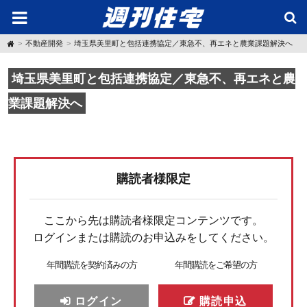
H
不動産開発
埼玉県美里町と包括連携協定／東急不、再エネと農業課題解決へ
o
m
e
埼玉県美里町と包括連携協定／東急不、再エネと農
業課題解決へ
購読者様限定
ここから先は購読者様限定コンテンツです。
ログインまたは購読のお申込みをしてください。
年間購読を契約済みの方
年間購読をご希望の方
ログイン
購読申込