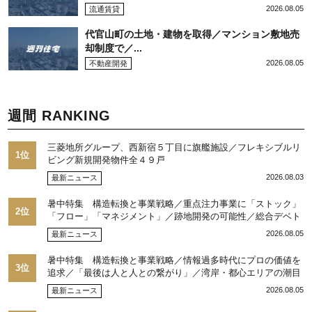
2026.08.05
流通賃貸
代官山町の土地・建物を取得／マンション敷地売
却制度で／...
2026.08.05
不動産開発
週間 RANKING
三菱地所グループ、西新宿５丁目に旗艦施設／フレキシブルリ
1位
ビング新規開発物件全４９戸
2026.08.03
最新ニュース
暑中特集 構造転換と事業戦略／重点注力事業に「ストック」
2位
「フロー」「マネジメント」／跡地開発の可能性／総合デベト
ップ10目標に／自社ブランド構築へ体制整備／日本郵政不動産
2026.08.05
最新ニュース
／池田 明社長に聞く
暑中特集 構造転換と事業戦略／情報過多時代にプロの価値を
3位
追求／「最後は人と人との繋がり」／湾岸・都心エリアの潮目
を注視／“リパーク”次世代展開／三井不動産リアルティ／児玉
2026.08.05
最新ニュース
光博社長に聞く