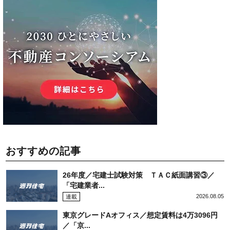
おすすめの記事
26年度／宅建士試験対策 ＴＡＣ紙面講習③／
「宅建業者...
2026.08.05
連載
東京グレードAオフィス／想定賃料は4万3096円
／「京...