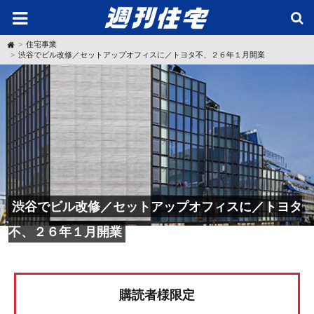
H
住宅事業
o
渋谷でビル改修／セットアップオフィスに／トヨタ不、２６年１月開業
m
e
渋谷でビル改修／セットアップオフィスに／トヨタ
不、２６年１月開業
購読者様限定