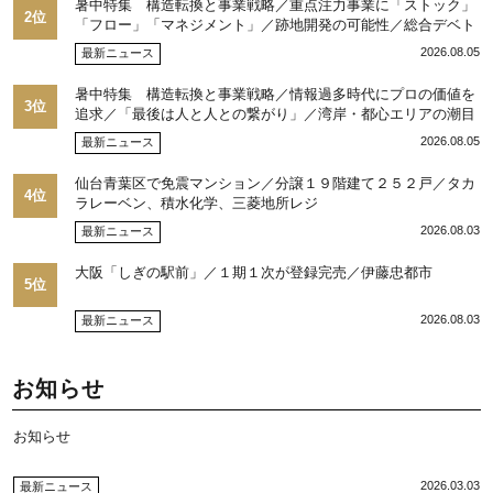
暑中特集 構造転換と事業戦略／重点注力事業に「ストック」
2位
「フロー」「マネジメント」／跡地開発の可能性／総合デベト
ップ10目標に／自社ブランド構築へ体制整備／日本郵政不動産
2026.08.05
最新ニュース
／池田 明社長に聞く
暑中特集 構造転換と事業戦略／情報過多時代にプロの価値を
3位
追求／「最後は人と人との繋がり」／湾岸・都心エリアの潮目
を注視／“リパーク”次世代展開／三井不動産リアルティ／児玉
2026.08.05
最新ニュース
光博社長に聞く
仙台青葉区で免震マンション／分譲１９階建て２５２戸／タカ
4位
ラレーベン、積水化学、三菱地所レジ
2026.08.03
最新ニュース
大阪「しぎの駅前」／１期１次が登録完売／伊藤忠都市
5位
2026.08.03
最新ニュース
お知らせ
お知らせ
2026.03.03
最新ニュース