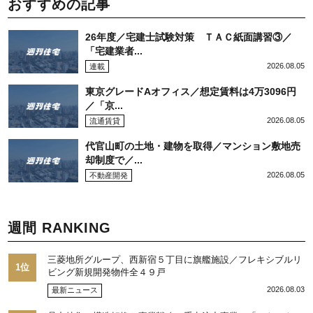
おすすめの記事
26年度／宅建士試験対策 ＴＡＣ紙面講習③／
「宅建業者...
2026.08.05
連載
東京グレードAオフィス／想定賃料は4万3096円
／「京...
2026.08.05
流通賃貸
代官山町の土地・建物を取得／マンション敷地売
却制度で／...
2026.08.05
不動産開発
週間 RANKING
三菱地所グループ、西新宿５丁目に旗艦施設／フレキシブルリ
1位
ビング新規開発物件全４９戸
2026.08.03
最新ニュース