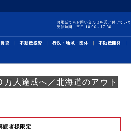
お電話でもお問い合わせを受け付けてい
受付時間 平日 10:00～17:30
通賃貸
不動産投資
行政・地域・団体
不動産開発
０万人達成へ／北海道のアウト
集 構造転換と事業戦
ードAオフィス／想
レポート発行／19年
け付けを開始／試験地
町の土地・建物を取得
線駅別の新築・中古マ
／宅建士試験対策 Ｔ
集／クラファン累計調
サス州で買い取りリノ
革・人事／積水ハウス
暑中特集 構造転換と事業戦
２６年第２四半期オフィス／
リースバック投資物件／1－5
売却検討者向けサイトで買い
収益物件用地を取得／ＴＨＥ
主な沿線駅別の新築・中古マ
不動産鑑定士吉野荘平が説く
シニア・住み替え特集／多様
米フロリダ州の戸建て住宅会
機構改革・人事／安田不動産
協グループ／都心住み
万3096円／「京...
％削減を達成／プロロ
加で41地域に／賃
ション敷地売却制度で
ン利回り－３５０－東
面講習③／「宅建業
千億円超／「不特法３
／第１弾８月中旬販売
略／木造を主力事業へ、グル
グレードＡ需給ひっ迫が継続
月、平均利回り14％超／リ...
手需要を可視化／ツクルバが
グローバル社が江東区で
ンション利回り―３４８―東
―１５６―重説の書き方・説
化するライフスタイルと住ま
社を買収／大和ハ
2026.08.05
2026.08.05
2026.07.21
2026.08.05
2026.08.05
2026.03.23
2026.08.05
2026.08.03
2026.08.03
2026.07.27
2026.08.05
2026.08.03
2026.07.13
2026.08.03
2026.08.05
2026.03.02
2026.08.03
2026.07.27
2026.08.03
2026.07.07
ース
資
域・団体
発
最新ニュース
流通賃貸
不動産投資
行政・地域・団体
不動産開発
データ
連載
特集
住宅事業
人事
ー...
／...
新機能
京...
明...
い...
購読者様限定