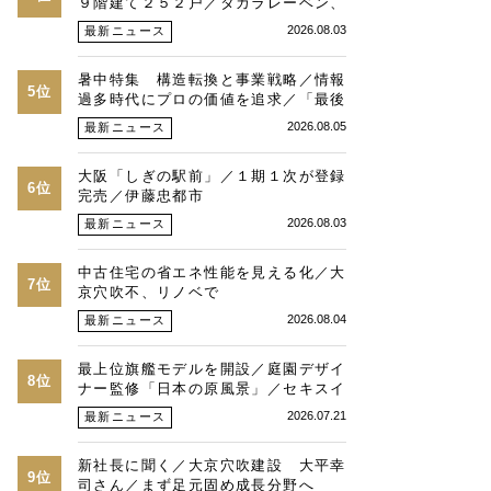
９階建て２５２戸／タカラレーベン、
積水化学、三菱地所レジ
2026.08.03
最新ニュース
暑中特集 構造転換と事業戦略／情報
5位
過多時代にプロの価値を追求／「最後
は人と人との繋がり」／湾岸・都心エ
2026.08.05
最新ニュース
リアの潮目を注視／“リパーク”次世代
展開／三井不動産リアルティ／児玉光
大阪「しぎの駅前」／１期１次が登録
博社長に聞く
6位
完売／伊藤忠都市
2026.08.03
最新ニュース
中古住宅の省エネ性能を見える化／大
7位
京穴吹不、リノベで
2026.08.04
最新ニュース
最上位旗艦モデルを開設／庭園デザイ
8位
ナー監修「日本の原風景」／セキスイ
ハイムが福岡県で
2026.07.21
最新ニュース
新社長に聞く／大京穴吹建設 大平幸
9位
司さん／まず足元固め成長分野へ