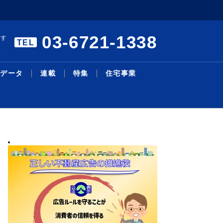
03-6721-1338
ます
TEL
データ
連載
特集
住宅事業
暑中特集 構造転換と事業戦
エアコンの「在庫・回収管理
リモート施工管理を導入／27
本人確認サービスで合意／国
三井不、物流投資累計１・４
主な沿線駅別の新築・中古マ
明海大学不動産学部 不動産
シニア・住み替え特集／シニ
物件取得で２１・６億円資金
機構改革・人事／積水ハ、旭
略／裁判、手続き電子化で紛
システム」構築／業務削減と
年度売上高500億円、販売...
内初、12月開始予定／Liq...
兆円に／今後も安定供給へ／
ンション利回り－３４７－東
の話題［１２５］学生と教員
ア層の意識変化と開発動向／
調達／千葉銀とサステナリン
化成Ｈ
2026.08.05
2026.08.03
2026.07.13
2026.07.27
2026.08.04
2026.02.24
2026.08.03
2026.07.27
2026.08.03
2026.06.29
最新ニュース
流通賃貸
不動産投資
行政・地域・団体
不動産開発
データ
連載
特集
住宅事業
人事
争...
ス...
Ｄ...
京...
の...
暮...
ク...