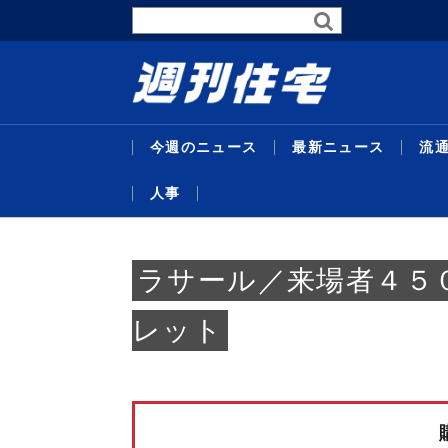
今週のニュース
最新ニュース
流
人事
最新ニュース
流通賃貸
不動産投資
行政・地域・団体
不動産開発
データ
連載
特集
住宅事業
人事
ラサール／来場者４５
レット
暑中特
東京グレ
サステナ
受験受
代官山
主な沿
26年度
企画特
米テキ
機構改
略／住
定賃料は4
比で30
域３県追
／マン
ンショ
ＡＣ紙
達額１
ベ再販
最新ニュ
流通賃貸
不動産投
行政・地
不動産開
データ
連載
特集
住宅事業
人事
替...
ジス
貸...
／...
京...
者...
号...
／...