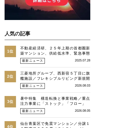
人気の記事
不動産経済研、２５年上期の首都圏新
1位
築マンション、供給低水準、緊急事態
時並み、価格最高値、２３区は平均
2025.07.28
最新ニュース
１・３億円に
三菱地所グループ、西新宿５丁目に旗
2位
艦施設／フレキシブルリビング新規開
発物件全４９戸
2026.08.03
最新ニュース
暑中特集 構造転換と事業戦略／重点
3位
注力事業に「ストック」「フロー」
「マネジメント」／跡地開発の可能性
2026.08.05
最新ニュース
／総合デベトップ10目標に／自社ブ
ランド構築へ体制整備／日本郵政不動
仙台青葉区で免震マンション／分譲１
産／池田 明社長に聞く
4位