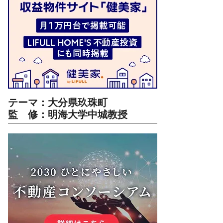
テーマ：大分県玖珠町
監 修：明海大学中城教授