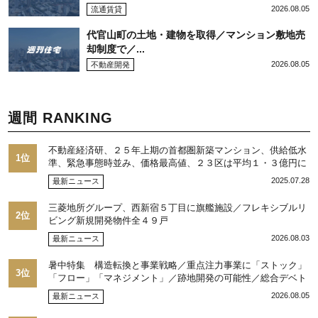
2026.08.05
流通賃貸
代官山町の土地・建物を取得／マンション敷地売
却制度で／...
2026.08.05
不動産開発
週間 RANKING
不動産経済研、２５年上期の首都圏新築マンション、供給低水
1位
準、緊急事態時並み、価格最高値、２３区は平均１・３億円に
2025.07.28
最新ニュース
三菱地所グループ、西新宿５丁目に旗艦施設／フレキシブルリ
2位
ビング新規開発物件全４９戸
2026.08.03
最新ニュース
暑中特集 構造転換と事業戦略／重点注力事業に「ストック」
3位
「フロー」「マネジメント」／跡地開発の可能性／総合デベト
ップ10目標に／自社ブランド構築へ体制整備／日本郵政不動産
2026.08.05
最新ニュース
／池田 明社長に聞く