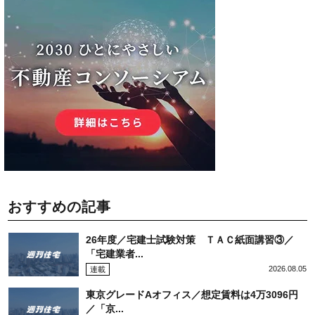
おすすめの記事
26年度／宅建士試験対策 ＴＡＣ紙面講習③／
「宅建業者...
2026.08.05
連載
東京グレードAオフィス／想定賃料は4万3096円
／「京...