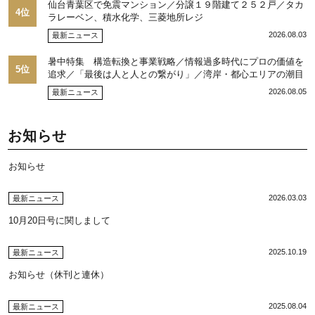
仙台青葉区で免震マンション／分譲１９階建て２５２戸／タカ
4位
ラレーベン、積水化学、三菱地所レジ
2026.08.03
最新ニュース
暑中特集 構造転換と事業戦略／情報過多時代にプロの価値を
5位
追求／「最後は人と人との繋がり」／湾岸・都心エリアの潮目
を注視／“リパーク”次世代展開／三井不動産リアルティ／児玉
2026.08.05
最新ニュース
光博社長に聞く
お知らせ
お知らせ
2026.03.03
最新ニュース
10月20日号に関しまして
2025.10.19
最新ニュース
お知らせ（休刊と連休）
2025.08.04
最新ニュース