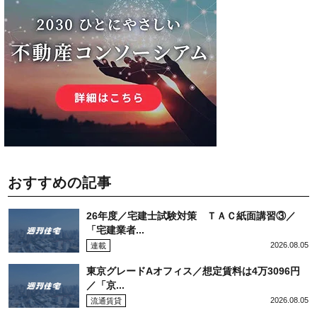
おすすめの記事
26年度／宅建士試験対策 ＴＡＣ紙面講習③／
「宅建業者...
2026.08.05
連載
東京グレードAオフィス／想定賃料は4万3096円
／「京...
2026.08.05
流通賃貸