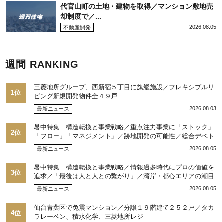
代官山町の土地・建物を取得／マンション敷地売
却制度で／...
2026.08.05
不動産開発
週間 RANKING
三菱地所グループ、西新宿５丁目に旗艦施設／フレキシブルリ
1位
ビング新規開発物件全４９戸
2026.08.03
最新ニュース
暑中特集 構造転換と事業戦略／重点注力事業に「ストック」
2位
「フロー」「マネジメント」／跡地開発の可能性／総合デベト
ップ10目標に／自社ブランド構築へ体制整備／日本郵政不動産
2026.08.05
最新ニュース
／池田 明社長に聞く
暑中特集 構造転換と事業戦略／情報過多時代にプロの価値を
3位
追求／「最後は人と人との繋がり」／湾岸・都心エリアの潮目
を注視／“リパーク”次世代展開／三井不動産リアルティ／児玉
2026.08.05
最新ニュース
光博社長に聞く
仙台青葉区で免震マンション／分譲１９階建て２５２戸／タカ
4位
ラレーベン、積水化学、三菱地所レジ