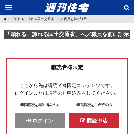
H
「頼れる、誇れる国土交通省」へ／職員を前に訓示
o
m
e
「頼れる、誇れる国土交通省」へ／職員を前に訓示
購読者様限定
ここから先は購読者様限定コンテンツです。
ログインまたは購読のお申込みをしてください。
年間購読を契約済みの方
年間購読をご希望の方
ログイン
購読申込