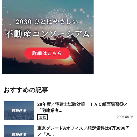
おすすめの記事
26年度／宅建士試験対策 ＴＡＣ紙面講習③／
「宅建業者...
2026.08.05
連載
東京グレードAオフィス／想定賃料は4万3096円
／「京...