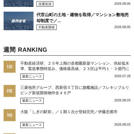
2026.08.05
流通賃貸
代官山町の土地・建物を取得／マンション敷地売
却制度で／...
2026.08.05
不動産開発
週間 RANKING
不動産経済研、２５年上期の首都圏新築マンション、供給低水
1位
準、緊急事態時並み、価格最高値、２３区は平均１・３億円に
2025.07.28
最新ニュース
三菱地所グループ、西新宿５丁目に旗艦施設／フレキシブルリ
2位
ビング新規開発物件全４９戸
2026.08.03
最新ニュース
大阪「しぎの駅前」／１期１次が登録完売／伊藤忠都市
3位
2026.08.03
最新ニュース