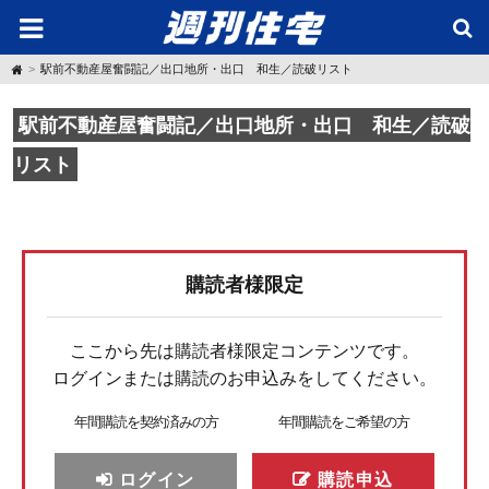
H
駅前不動産屋奮闘記／出口地所・出口 和生／読破リスト
o
m
e
駅前不動産屋奮闘記／出口地所・出口 和生／読破
リスト
購読者様限定
ここから先は購読者様限定コンテンツです。
ログインまたは購読のお申込みをしてください。
年間購読を契約済みの方
年間購読をご希望の方
ログイン
購読申込