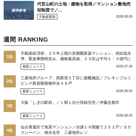
代官山町の土地・建物を取得／マンション敷地売
却制度で／...
2026.08.05
不動産開発
週間 RANKING
不動産経済研、２５年上期の首都圏新築マンション、供給低水
1位
準、緊急事態時並み、価格最高値、２３区は平均１・３億円に
2025.07.28
最新ニュース
三菱地所グループ、西新宿５丁目に旗艦施設／フレキシブルリ
2位
ビング新規開発物件全４９戸
2026.08.03
最新ニュース
大阪「しぎの駅前」／１期１次が登録完売／伊藤忠都市
3位
2026.08.03
最新ニュース
仙台青葉区で免震マンション／分譲１９階建て２５２戸／タカ
4位
ラレーベン、積水化学、三菱地所レジ