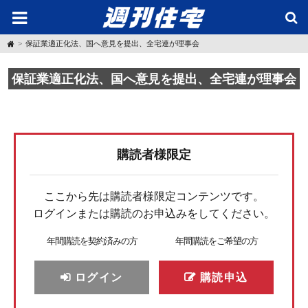
H
保証業適正化法、国へ意見を提出、全宅連が理事会
o
m
e
保証業適正化法、国へ意見を提出、全宅連が理事会
購読者様限定
ここから先は購読者様限定コンテンツです。
ログインまたは購読のお申込みをしてください。
年間購読を契約済みの方
年間購読をご希望の方
ログイン
購読申込