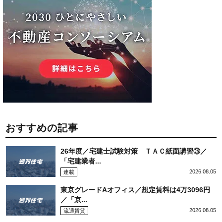
おすすめの記事
26年度／宅建士試験対策 ＴＡＣ紙面講習③／
「宅建業者...
2026.08.05
連載
東京グレードAオフィス／想定賃料は4万3096円
／「京...
2026.08.05
流通賃貸