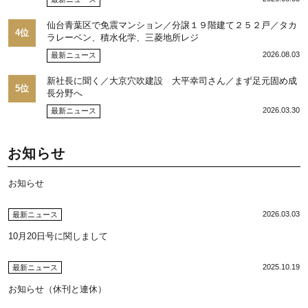
仙台青葉区で免震マンション／分譲１９階建て２５２戸／タカ
4位
ラレーベン、積水化学、三菱地所レジ
2026.08.03
最新ニュース
新社長に聞く／大京穴吹建設 大平幸司さん／まず足元固め成
5位
長分野へ
2026.03.30
最新ニュース
お知らせ
お知らせ
2026.03.03
最新ニュース
10月20日号に関しまして
2025.10.19
最新ニュース
お知らせ（休刊と連休）