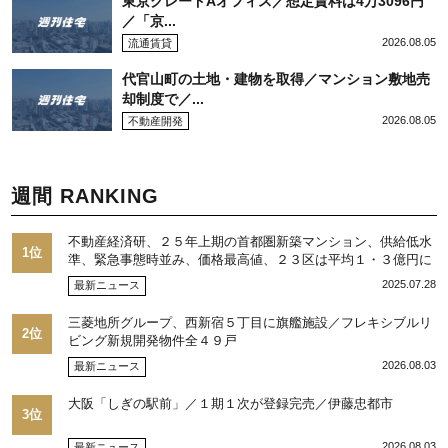
東京グレードAオフィス／想定賃料は4万3096円
／「京...
2026.08.05
流通賃貸
代官山町の土地・建物を取得／マンション敷地売
却制度で／...
2026.08.05
不動産開発
週間 RANKING
不動産経済研、２５年上期の首都圏新築マンション、供給低水
1位
準、緊急事態時並み、価格最高値、２３区は平均１・３億円に
2025.07.28
最新ニュース
三菱地所グループ、西新宿５丁目に旗艦施設／フレキシブルリ
2位
ビング新規開発物件全４９戸
2026.08.03
最新ニュース
大阪「しぎの駅前」／１期１次が登録完売／伊藤忠都市
3位
2026.08.03
最新ニュース