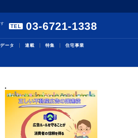
03-6721-1338
ます
TEL
データ
連載
特集
住宅事業
暑中特集 構造転換と事業戦
エアコンの「在庫・回収管理
リモート施工管理を導入／27
本人確認サービスで合意／国
三井不、物流投資累計１・４
主な沿線駅別の新築・中古マ
明海大学不動産学部 不動産
シニア・住み替え特集／シニ
物件取得で２１・６億円資金
機構改革・人事／積水ハ、旭
略／裁判、手続き電子化で紛
システム」構築／業務削減と
年度売上高500億円、販売...
内初、12月開始予定／Liq...
兆円に／今後も安定供給へ／
ンション利回り－３４７－東
の話題［１２５］学生と教員
ア層の意識変化と開発動向／
調達／千葉銀とサステナリン
化成Ｈ
2026.08.05
2026.08.03
2026.07.13
2026.07.27
2026.08.04
2026.02.24
2026.08.03
2026.07.27
2026.08.03
2026.06.29
最新ニュース
流通賃貸
不動産投資
行政・地域・団体
不動産開発
データ
連載
特集
住宅事業
人事
争...
ス...
Ｄ...
京...
の...
暮...
ク...