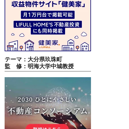
テーマ：大分県玖珠町
監 修：明海大学中城教授