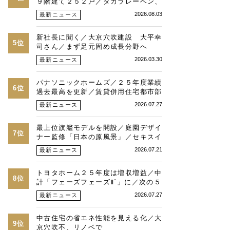
９階建て２５２戸／タカラレーベン、
積水化学、三菱地所レジ
2026.08.03
最新ニュース
新社長に聞く／大京穴吹建設 大平幸
5位
司さん／まず足元固め成長分野へ
2026.03.30
最新ニュース
パナソニックホームズ／２５年度業績
6位
過去最高を更新／賃貸併用住宅都市部
で好調／都内建築割合７割強に／３０
2026.07.27
最新ニュース
年度売上高目標５千億円
最上位旗艦モデルを開設／庭園デザイ
7位
ナー監修「日本の原風景」／セキスイ
ハイムが福岡県で
2026.07.21
最新ニュース
トヨタホーム２５年度は増収増益／中
8位
計「フェーズフェーズⅡ´」に／次の５
０年へ“第２章”が始動
2026.07.27
最新ニュース
中古住宅の省エネ性能を見える化／大
9位
京穴吹不、リノベで