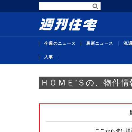
今週のニュース
最新ニュース
流
人事
最新ニュース
流通賃貸
不動産投資
行政・地域・団体
不動産開発
データ
連載
特集
住宅事業
人事
ＨＯＭＥ’Ｓの、物件
暑中特
東京グレ
サステナ
受験受
代官山
主な沿
26年度
企画特
米テキ
機構改
略／住
定賃料は4
比で30
域３県追
／マン
ンショ
ＡＣ紙
達額１
ベ再販
最新ニュ
流通賃貸
不動産投
行政・地
不動産開
データ
連載
特集
住宅事業
人事
替...
ジス
貸...
／...
京...
者...
号...
／...
ここから先は購