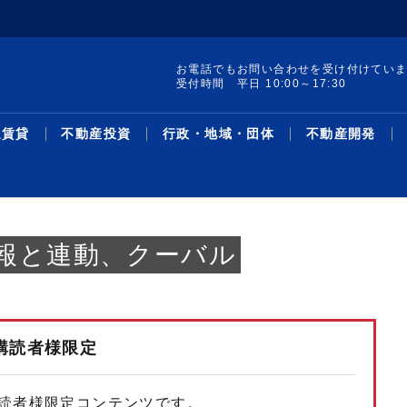
お電話でもお問い合わせを受け付けてい
受付時間 平日 10:00～17:30
通賃貸
不動産投資
行政・地域・団体
不動産開発
情報と連動、クーバル
購読者様限定
集 構造転換と事業戦
ードAオフィス／想
レポート発行／19年
け付けを開始／試験地
町の土地・建物を取得
線駅別の新築・中古マ
／宅建士試験対策 Ｔ
集／クラファン累計調
サス州で買い取りリノ
革・人事／積水ハウス
暑中特集 構造転換と事業戦
２６年第２四半期オフィス／
リースバック投資物件／1－5
売却検討者向けサイトで買い
収益物件用地を取得／ＴＨＥ
主な沿線駅別の新築・中古マ
不動産鑑定士吉野荘平が説く
シニア・住み替え特集／多様
米フロリダ州の戸建て住宅会
機構改革・人事／安田不動産
協グループ／都心住み
万3096円／「京...
％削減を達成／プロロ
加で41地域に／賃
ション敷地売却制度で
ン利回り－３５０－東
面講習③／「宅建業
千億円超／「不特法３
／第１弾８月中旬販売
略／木造を主力事業へ、グル
グレードＡ需給ひっ迫が継続
月、平均利回り14％超／リ...
手需要を可視化／ツクルバが
グローバル社が江東区で
ンション利回り―３４８―東
―１５６―重説の書き方・説
化するライフスタイルと住ま
社を買収／大和ハ
2026.08.05
2026.08.05
2026.07.21
2026.08.05
2026.08.05
2026.03.23
2026.08.05
2026.08.03
2026.08.03
2026.07.27
2026.08.05
2026.08.03
2026.07.13
2026.08.03
2026.08.05
2026.03.02
2026.08.03
2026.07.27
2026.08.03
2026.07.07
ース
資
域・団体
発
最新ニュース
流通賃貸
不動産投資
行政・地域・団体
不動産開発
データ
連載
特集
住宅事業
人事
ー...
／...
新機能
京...
明...
い...
読者様限定コンテンツです。