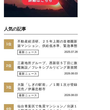
人気の記事
不動産経済研、２５年上期の首都圏新
1位
築マンション、供給低水準、緊急事態
時並み、価格最高値、２３区は平均
2025.07.28
最新ニュース
１・３億円に
三菱地所グループ、西新宿５丁目に旗
2位
艦施設／フレキシブルリビング新規開
発物件全４９戸
2026.08.03
最新ニュース
大阪「しぎの駅前」／１期１次が登録
3位
完売／伊藤忠都市
2026.08.03
最新ニュース
仙台青葉区で免震マンション／分譲１
4位