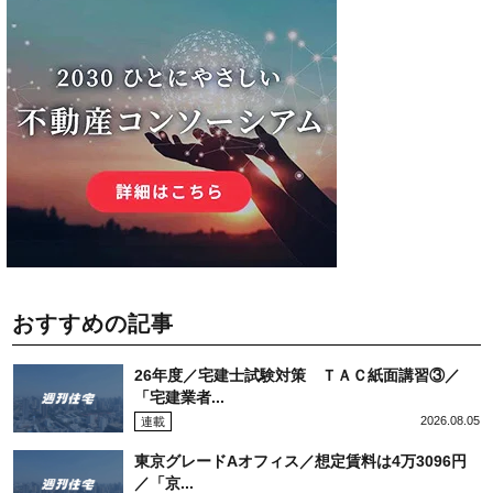
おすすめの記事
26年度／宅建士試験対策 ＴＡＣ紙面講習③／
「宅建業者...
2026.08.05
連載
東京グレードAオフィス／想定賃料は4万3096円
／「京...