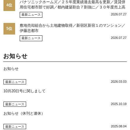
パナソニックホームズ／２５年度業績過去最高を更新／賃貸併
4位
用住宅都市部で好調／都内建築割合７割強に／３０年度売上高
目標５千億円
2026.07.27
最新ニュース
敷地売却組合から土地建物取得／新宿区新宿１のマンション／
5位
伊藤忠都市
2026.07.27
最新ニュース
お知らせ
お知らせ
2026.03.03
最新ニュース
10月20日号に関しまして
2025.10.19
最新ニュース
お知らせ（休刊と連休）
2025.08.04
最新ニュース