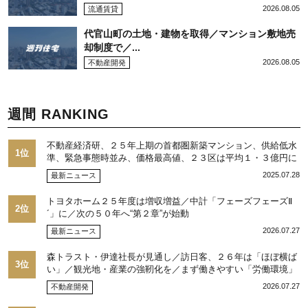
2026.08.05
流通賃貸
代官山町の土地・建物を取得／マンション敷地売
却制度で／...
2026.08.05
不動産開発
週間 RANKING
不動産経済研、２５年上期の首都圏新築マンション、供給低水
1位
準、緊急事態時並み、価格最高値、２３区は平均１・３億円に
2025.07.28
最新ニュース
トヨタホーム２５年度は増収増益／中計「フェーズフェーズⅡ
2位
´」に／次の５０年へ“第２章”が始動
2026.07.27
最新ニュース
森トラスト・伊達社長が見通し／訪日客、２６年は「ほぼ横ば
3位
い」／観光地・産業の強靭化を／まず働きやすい「労働環境」
整備
2026.07.27
不動産開発