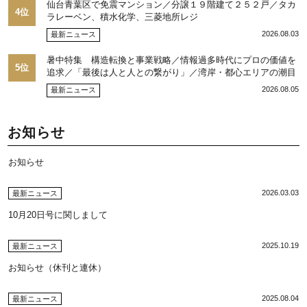
仙台青葉区で免震マンション／分譲１９階建て２５２戸／タカ
4位
ラレーベン、積水化学、三菱地所レジ
2026.08.03
最新ニュース
暑中特集 構造転換と事業戦略／情報過多時代にプロの価値を
5位
追求／「最後は人と人との繋がり」／湾岸・都心エリアの潮目
を注視／“リパーク”次世代展開／三井不動産リアルティ／児玉
2026.08.05
最新ニュース
光博社長に聞く
お知らせ
お知らせ
2026.03.03
最新ニュース
10月20日号に関しまして
2025.10.19
最新ニュース
お知らせ（休刊と連休）
2025.08.04
最新ニュース