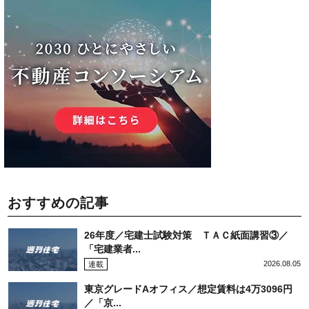
おすすめの記事
26年度／宅建士試験対策 ＴＡＣ紙面講習③／
「宅建業者...
2026.08.05
連載
東京グレードAオフィス／想定賃料は4万3096円
／「京...