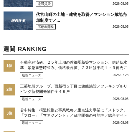
2026.08.05
流通賃貸
代官山町の土地・建物を取得／マンション敷地売
却制度で／...
2026.08.05
不動産開発
週間 RANKING
不動産経済研、２５年上期の首都圏新築マンション、供給低水
1位
準、緊急事態時並み、価格最高値、２３区は平均１・３億円に
2025.07.28
最新ニュース
三菱地所グループ、西新宿５丁目に旗艦施設／フレキシブルリ
2位
ビング新規開発物件全４９戸
2026.08.03
最新ニュース
暑中特集 構造転換と事業戦略／重点注力事業に「ストック」
3位
「フロー」「マネジメント」／跡地開発の可能性／総合デベト
ップ10目標に／自社ブランド構築へ体制整備／日本郵政不動産
2026.08.05
最新ニュース
／池田 明社長に聞く