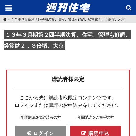
H
１３年３月期第２四半期決算、住宅、管理も好調、経常益２．３倍増、大京
o
m
e
１３年３月期第２四半期決算、住宅、管理も好調、
経常益２．３倍増、大京
購読者様限定
ここから先は購読者様限定コンテンツです。
ログインまたは購読のお申込みをしてください。
年間購読を契約済みの方
年間購読をご希望の方
ログイン
購読申込