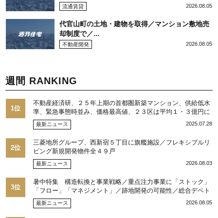
2026.08.05
流通賃貸
代官山町の土地・建物を取得／マンション敷地売
却制度で／...
2026.08.05
不動産開発
週間 RANKING
不動産経済研、２５年上期の首都圏新築マンション、供給低水
1位
準、緊急事態時並み、価格最高値、２３区は平均１・３億円に
2025.07.28
最新ニュース
三菱地所グループ、西新宿５丁目に旗艦施設／フレキシブルリ
2位
ビング新規開発物件全４９戸
2026.08.03
最新ニュース
暑中特集 構造転換と事業戦略／重点注力事業に「ストック」
3位
「フロー」「マネジメント」／跡地開発の可能性／総合デベト
ップ10目標に／自社ブランド構築へ体制整備／日本郵政不動産
2026.08.05
最新ニュース
／池田 明社長に聞く