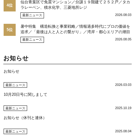
仙台青葉区で免震マンション／分譲１９階建て２５２戸／タカ
4位
ラレーベン、積水化学、三菱地所レジ
2026.08.03
最新ニュース
暑中特集 構造転換と事業戦略／情報過多時代にプロの価値を
5位
追求／「最後は人と人との繋がり」／湾岸・都心エリアの潮目
を注視／“リパーク”次世代展開／三井不動産リアルティ／児玉
2026.08.05
最新ニュース
光博社長に聞く
お知らせ
お知らせ
2026.03.03
最新ニュース
10月20日号に関しまして
2025.10.19
最新ニュース
お知らせ（休刊と連休）
2025.08.04
最新ニュース