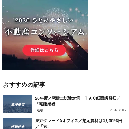
おすすめの記事
26年度／宅建士試験対策 ＴＡＣ紙面講習③／
「宅建業者...
2026.08.05
連載
東京グレードAオフィス／想定賃料は4万3096円
／「京...