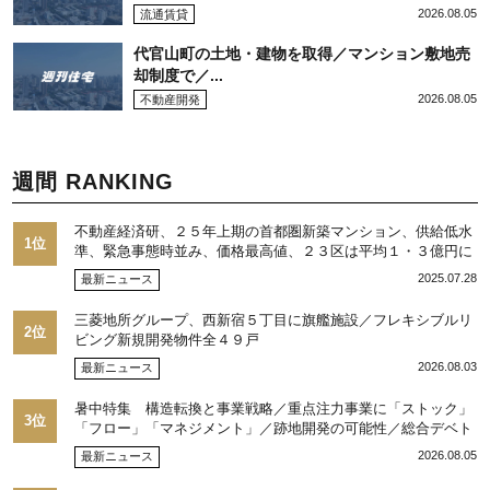
2026.08.05
流通賃貸
代官山町の土地・建物を取得／マンション敷地売
却制度で／...
2026.08.05
不動産開発
週間 RANKING
不動産経済研、２５年上期の首都圏新築マンション、供給低水
1位
準、緊急事態時並み、価格最高値、２３区は平均１・３億円に
2025.07.28
最新ニュース
三菱地所グループ、西新宿５丁目に旗艦施設／フレキシブルリ
2位
ビング新規開発物件全４９戸
2026.08.03
最新ニュース
暑中特集 構造転換と事業戦略／重点注力事業に「ストック」
3位
「フロー」「マネジメント」／跡地開発の可能性／総合デベト
ップ10目標に／自社ブランド構築へ体制整備／日本郵政不動産
2026.08.05
最新ニュース
／池田 明社長に聞く