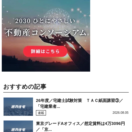
おすすめの記事
26年度／宅建士試験対策 ＴＡＣ紙面講習③／
「宅建業者...
2026.08.05
連載
東京グレードAオフィス／想定賃料は4万3096円
／「京...