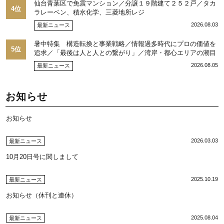
仙台青葉区で免震マンション／分譲１９階建て２５２戸／タカ
4位
ラレーベン、積水化学、三菱地所レジ
2026.08.03
最新ニュース
暑中特集 構造転換と事業戦略／情報過多時代にプロの価値を
5位
追求／「最後は人と人との繋がり」／湾岸・都心エリアの潮目
を注視／“リパーク”次世代展開／三井不動産リアルティ／児玉
2026.08.05
最新ニュース
光博社長に聞く
お知らせ
お知らせ
2026.03.03
最新ニュース
10月20日号に関しまして
2025.10.19
最新ニュース
お知らせ（休刊と連休）
2025.08.04
最新ニュース