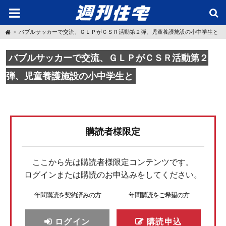
H
バブルサッカーで交流、ＧＬＰがＣＳＲ活動第２弾、児童養護施設の小中学生と
o
m
e
バブルサッカーで交流、ＧＬＰがＣＳＲ活動第２
弾、児童養護施設の小中学生と
購読者様限定
ここから先は購読者様限定コンテンツです。
ログインまたは購読のお申込みをしてください。
年間購読を契約済みの方
年間購読をご希望の方
ログイン
購読申込