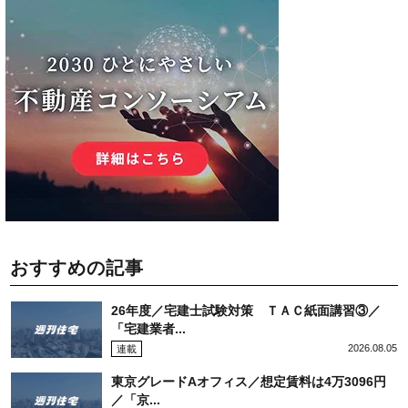
おすすめの記事
26年度／宅建士試験対策 ＴＡＣ紙面講習③／
「宅建業者...
2026.08.05
連載
東京グレードAオフィス／想定賃料は4万3096円
／「京...