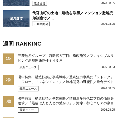
2026.08.05
流通賃貸
代官山町の土地・建物を取得／マンション敷地売
却制度で／...
2026.08.05
不動産開発
週間 RANKING
三菱地所グループ、西新宿５丁目に旗艦施設／フレキシブルリ
1位
ビング新規開発物件全４９戸
2026.08.03
最新ニュース
暑中特集 構造転換と事業戦略／重点注力事業に「ストック」
2位
「フロー」「マネジメント」／跡地開発の可能性／総合デベト
ップ10目標に／自社ブランド構築へ体制整備／日本郵政不動産
2026.08.05
最新ニュース
／池田 明社長に聞く
暑中特集 構造転換と事業戦略／情報過多時代にプロの価値を
3位
追求／「最後は人と人との繋がり」／湾岸・都心エリアの潮目
を注視／“リパーク”次世代展開／三井不動産リアルティ／児玉
2026.08.05
最新ニュース
光博社長に聞く