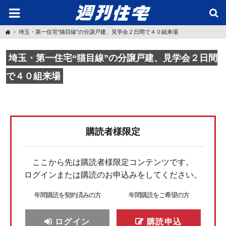
H
埼玉・第一住宅“猫目線”の分譲戸建、見学会２日間で４０組来場
o
m
e
埼玉・第一住宅“猫目線”の分譲戸建、見学会２日間
で４０組来場
購読者様限定
ここから先は購読者様限定コンテンツです。
ログインまたは購読のお申込みをしてください。
年間購読を契約済みの方
年間購読をご希望の方
ログイン
購読申込