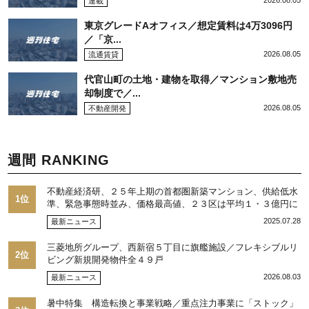
2026.08.05
連載
東京グレードAオフィス／想定賃料は4万3096円
／「京...
2026.08.05
流通賃貸
代官山町の土地・建物を取得／マンション敷地売
却制度で／...
2026.08.05
不動産開発
週間 RANKING
不動産経済研、２５年上期の首都圏新築マンション、供給低水
1位
準、緊急事態時並み、価格最高値、２３区は平均１・３億円に
2025.07.28
最新ニュース
三菱地所グループ、西新宿５丁目に旗艦施設／フレキシブルリ
2位
ビング新規開発物件全４９戸
2026.08.03
最新ニュース
暑中特集 構造転換と事業戦略／重点注力事業に「ストック」