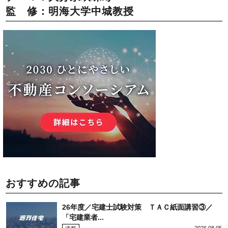
監 修：明海大学中城教授
おすすめの記事
26年度／宅建士試験対策 ＴＡＣ紙面講習③／
「宅建業者...