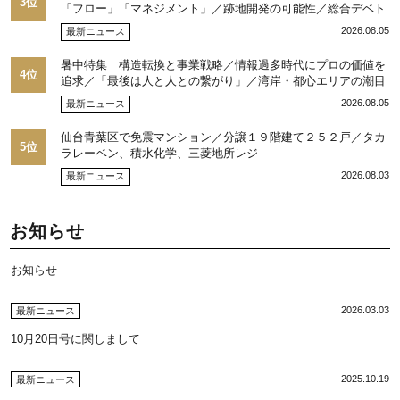
3位
「フロー」「マネジメント」／跡地開発の可能性／総合デベト
ップ10目標に／自社ブランド構築へ体制整備／日本郵政不動産
2026.08.05
最新ニュース
／池田 明社長に聞く
暑中特集 構造転換と事業戦略／情報過多時代にプロの価値を
4位
追求／「最後は人と人との繋がり」／湾岸・都心エリアの潮目
を注視／“リパーク”次世代展開／三井不動産リアルティ／児玉
2026.08.05
最新ニュース
光博社長に聞く
仙台青葉区で免震マンション／分譲１９階建て２５２戸／タカ
5位
ラレーベン、積水化学、三菱地所レジ
2026.08.03
最新ニュース
お知らせ
お知らせ
2026.03.03
最新ニュース
10月20日号に関しまして
2025.10.19
最新ニュース