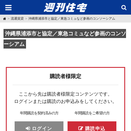
H
流通賃貸
沖縄県浦添市と協定／東急コミュなど参画のコンソーシアム
o
m
e
沖縄県浦添市と協定／東急コミュなど参画のコンソ
ーシアム
購読者様限定
ここから先は購読者様限定コンテンツです。
ログインまたは購読のお申込みをしてください。
年間購読を契約済みの方
年間購読をご希望の方
ログイン
購読申込