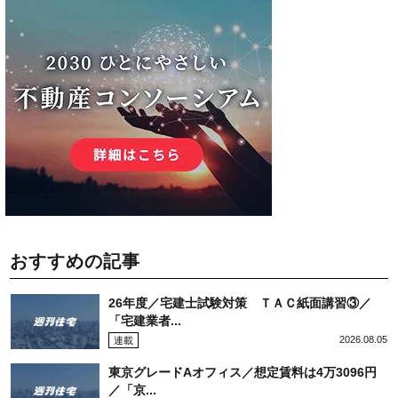
おすすめの記事
26年度／宅建士試験対策 ＴＡＣ紙面講習③／
「宅建業者...
2026.08.05
連載
東京グレードAオフィス／想定賃料は4万3096円
／「京...