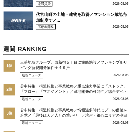
2026.08.05
流通賃貸
代官山町の土地・建物を取得／マンション敷地売
却制度で／...
2026.08.05
不動産開発
週間 RANKING
三菱地所グループ、西新宿５丁目に旗艦施設／フレキシブルリ
1位
ビング新規開発物件全４９戸
2026.08.03
最新ニュース
暑中特集 構造転換と事業戦略／重点注力事業に「ストック」
2位
「フロー」「マネジメント」／跡地開発の可能性／総合デベト
ップ10目標に／自社ブランド構築へ体制整備／日本郵政不動産
2026.08.05
最新ニュース
／池田 明社長に聞く
暑中特集 構造転換と事業戦略／情報過多時代にプロの価値を
3位
追求／「最後は人と人との繋がり」／湾岸・都心エリアの潮目
を注視／“リパーク”次世代展開／三井不動産リアルティ／児玉
2026.08.05
最新ニュース
光博社長に聞く