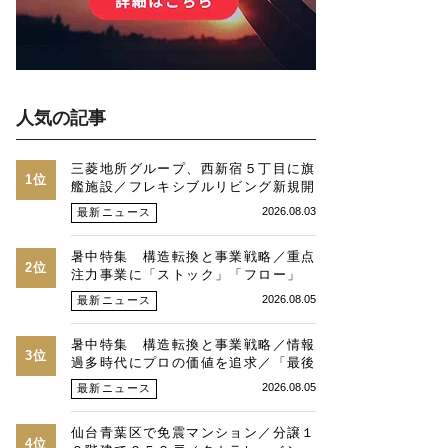
人気の記事
三菱地所グループ、西新宿５丁目に旗
1位
艦施設／フレキシブルリビング新規開
発物件全４９戸
2026.08.03
最新ニュース
暑中特集 構造転換と事業戦略／重点
2位
注力事業に「ストック」「フロー」
「マネジメント」／跡地開発の可能性
2026.08.05
最新ニュース
／総合デベトップ10目標に／自社ブ
ランド構築へ体制整備／日本郵政不動
暑中特集 構造転換と事業戦略／情報
産／池田 明社長に聞く
3位
過多時代にプロの価値を追求／「最後
は人と人との繋がり」／湾岸・都心エ
2026.08.05
最新ニュース
リアの潮目を注視／“リパーク”次世代
展開／三井不動産リアルティ／児玉光
仙台青葉区で免震マンション／分譲１
博社長に聞く
4位