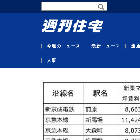
今週のニュース
最新ニュース
流
人事
最新ニュース
流通賃貸
不動産投資
行政・地域・団体
不動産開発
データ
連載
特集
住宅事業
人事
暑中特
東京グレ
サステナ
受験受
代官山
主な沿
26年度
企画特
米テキ
機構改
略／住
定賃料は4
比で30
域３県追
／マン
ンショ
ＡＣ紙
達額１
ベ再販
最新ニュ
流通賃貸
不動産投
行政・地
不動産開
データ
連載
特集
住宅事業
人事
替...
ジス
貸...
／...
京...
者...
号...
／...