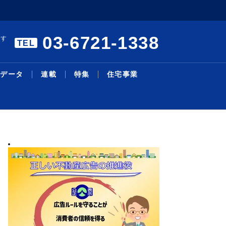
03-6721-1338
ます
TEL
データ
連載
特集
住宅事業
暑中特集 構造転換と事業戦
エアコンの「在庫・回収管理
リモート施工管理を導入／27
本人確認サービスで合意／国
三井不、物流投資累計１・４
主な沿線駅別の新築・中古マ
明海大学不動産学部 不動産
シニア・住み替え特集／シニ
物件取得で２１・６億円資金
機構改革・人事／積水ハ、旭
略／裁判、手続き電子化で紛
システム」構築／業務削減と
年度売上高500億円、販売...
内初、12月開始予定／Liq...
兆円に／今後も安定供給へ／
ンション利回り－３４７－東
の話題［１２５］学生と教員
ア層の意識変化と開発動向／
調達／千葉銀とサステナリン
化成Ｈ
2026.08.05
2026.08.03
2026.07.13
2026.07.27
2026.08.04
2026.02.24
2026.08.03
2026.07.27
2026.08.03
2026.06.29
最新ニュース
流通賃貸
不動産投資
行政・地域・団体
不動産開発
データ
連載
特集
住宅事業
人事
争...
ス...
Ｄ...
京...
の...
暮...
ク...