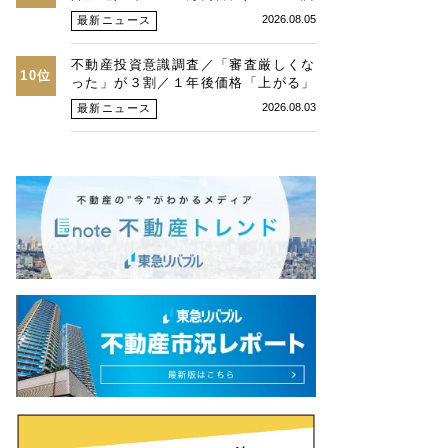
査、26年第２四半期東京オフィス
2026.08.05
最新ニュース
不動産投資意識調査／「審査厳しくな
10位
った」が３割／１年後価格「上がる」
最多だが「判断に影響ない」は４６％
2026.08.03
最新ニュース
／野村不ソリュ