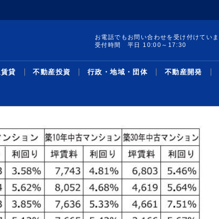
お電話でもお問い合わせを受け付けてい
受付時間 平日 10:00～17:30
通賃貸
不動産投資
行政・地域・団体
不動産開発
集 構造転換と事業戦
ードAオフィス／想
レポート発行／19年
け付けを開始／試験地
町の土地・建物を取得
線駅別の新築・中古マ
／宅建士試験対策 Ｔ
集／クラファン累計調
サス州で買い取りリノ
革・人事／積水ハウス
暑中特集 構造転換と事業戦
２６年第２四半期オフィス／
リースバック投資物件／1－5
売却検討者向けサイトで買い
収益物件用地を取得／ＴＨＥ
主な沿線駅別の新築・中古マ
不動産鑑定士吉野荘平が説く
シニア・住み替え特集／多様
米フロリダ州の戸建て住宅会
機構改革・人事／安田不動産
協グループ／都心住み
万3096円／「京...
％削減を達成／プロロ
加で41地域に／賃
ション敷地売却制度で
ン利回り－３５０－東
面講習③／「宅建業
千億円超／「不特法３
／第１弾８月中旬販売
略／木造を主力事業へ、グル
グレードＡ需給ひっ迫が継続
月、平均利回り14％超／リ...
手需要を可視化／ツクルバが
グローバル社が江東区で
ンション利回り―３４８―東
―１５６―重説の書き方・説
化するライフスタイルと住ま
社を買収／大和ハ
2026.08.05
2026.08.05
2026.07.21
2026.08.05
2026.08.05
2026.03.23
2026.08.05
2026.08.03
2026.08.03
2026.07.27
2026.08.05
2026.08.03
2026.07.13
2026.08.03
2026.08.05
2026.03.02
2026.08.03
2026.07.27
2026.08.03
2026.07.07
ース
資
域・団体
発
最新ニュース
流通賃貸
不動産投資
行政・地域・団体
不動産開発
データ
連載
特集
住宅事業
人事
ー...
／...
新機能
京...
明...
い...