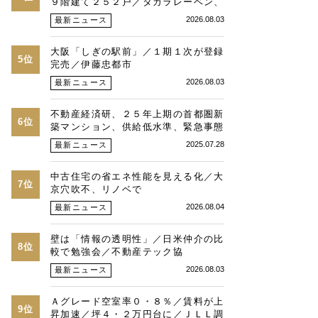
９階建て２５２戸／タカラレーベン、
積水化学、三菱地所レジ
2026.08.03
最新ニュース
大阪「しぎの駅前」／１期１次が登録
5位
完売／伊藤忠都市
2026.08.03
最新ニュース
不動産経済研、２５年上期の首都圏新
6位
築マンション、供給低水準、緊急事態
時並み、価格最高値、２３区は平均
2025.07.28
最新ニュース
１・３億円に
中古住宅の省エネ性能を見える化／大
7位
京穴吹不、リノベで
2026.08.04
最新ニュース
壁は「情報の透明性」／日米仲介の比
8位
較で勉強会／不動産テック協
2026.08.03
最新ニュース
Ａグレード空室率０・８％／賃料が上
9位
昇加速／坪４・２万円台に／ＪＬＬ調