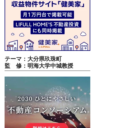
テーマ：大分県玖珠町
監 修：明海大学中城教授