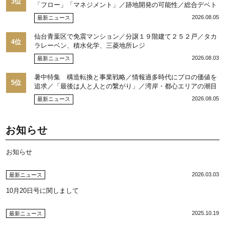
3位
「フロー」「マネジメント」／跡地開発の可能性／総合デベト
ップ10目標に／自社ブランド構築へ体制整備／日本郵政不動産
2026.08.05
最新ニュース
／池田 明社長に聞く
仙台青葉区で免震マンション／分譲１９階建て２５２戸／タカ
4位
ラレーベン、積水化学、三菱地所レジ
2026.08.03
最新ニュース
暑中特集 構造転換と事業戦略／情報過多時代にプロの価値を
5位
追求／「最後は人と人との繋がり」／湾岸・都心エリアの潮目
を注視／“リパーク”次世代展開／三井不動産リアルティ／児玉
2026.08.05
最新ニュース
光博社長に聞く
お知らせ
お知らせ
2026.03.03
最新ニュース
10月20日号に関しまして
2025.10.19
最新ニュース