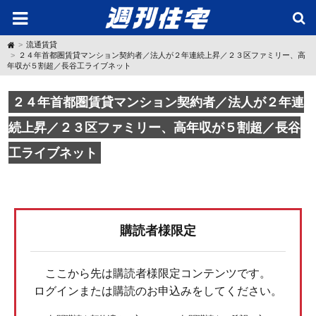
H
流通賃貸
o
２４年首都圏賃貸マンション契約者／法人が２年連続上昇／２３区ファミリー、高
m
年収が５割超／長谷工ライブネット
e
２４年首都圏賃貸マンション契約者／法人が２年連
続上昇／２３区ファミリー、高年収が５割超／長谷
工ライブネット
購読者様限定
ここから先は購読者様限定コンテンツです。
ログインまたは購読のお申込みをしてください。