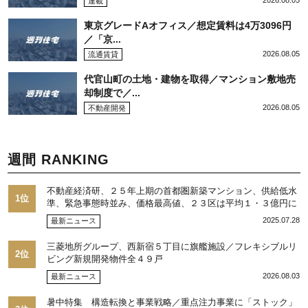
2026.08.05
連載
東京グレードAオフィス／想定賃料は4万3096円
／「京...
2026.08.05
流通賃貸
代官山町の土地・建物を取得／マンション敷地売
却制度で／...
2026.08.05
不動産開発
週間 RANKING
不動産経済研、２５年上期の首都圏新築マンション、供給低水
1位
準、緊急事態時並み、価格最高値、２３区は平均１・３億円に
2025.07.28
最新ニュース
三菱地所グループ、西新宿５丁目に旗艦施設／フレキシブルリ
2位
ビング新規開発物件全４９戸
2026.08.03
最新ニュース
暑中特集 構造転換と事業戦略／重点注力事業に「ストック」