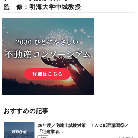
監 修：明海大学中城教授
おすすめの記事
26年度／宅建士試験対策 ＴＡＣ紙面講習③／
「宅建業者...