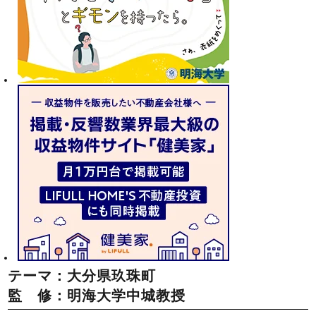
テーマ：大分県玖珠町
監 修：明海大学中城教授