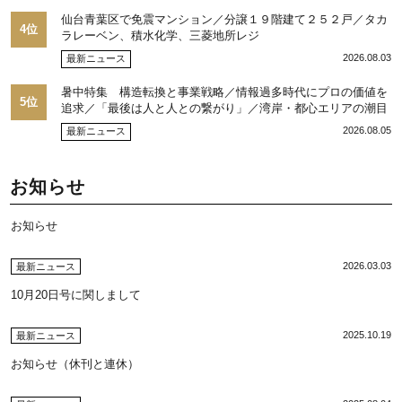
仙台青葉区で免震マンション／分譲１９階建て２５２戸／タカ
4位
ラレーベン、積水化学、三菱地所レジ
2026.08.03
最新ニュース
暑中特集 構造転換と事業戦略／情報過多時代にプロの価値を
5位
追求／「最後は人と人との繋がり」／湾岸・都心エリアの潮目
を注視／“リパーク”次世代展開／三井不動産リアルティ／児玉
2026.08.05
最新ニュース
光博社長に聞く
お知らせ
お知らせ
2026.03.03
最新ニュース
10月20日号に関しまして
2025.10.19
最新ニュース
お知らせ（休刊と連休）