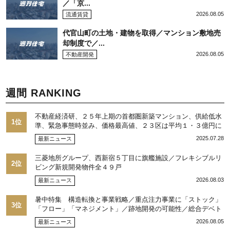
／「京...
2026.08.05
流通賃貸
代官山町の土地・建物を取得／マンション敷地売
却制度で／...
2026.08.05
不動産開発
週間 RANKING
不動産経済研、２５年上期の首都圏新築マンション、供給低水
1位
準、緊急事態時並み、価格最高値、２３区は平均１・３億円に
2025.07.28
最新ニュース
三菱地所グループ、西新宿５丁目に旗艦施設／フレキシブルリ
2位
ビング新規開発物件全４９戸
2026.08.03
最新ニュース
暑中特集 構造転換と事業戦略／重点注力事業に「ストック」
3位
「フロー」「マネジメント」／跡地開発の可能性／総合デベト
ップ10目標に／自社ブランド構築へ体制整備／日本郵政不動産
2026.08.05
最新ニュース
／池田 明社長に聞く