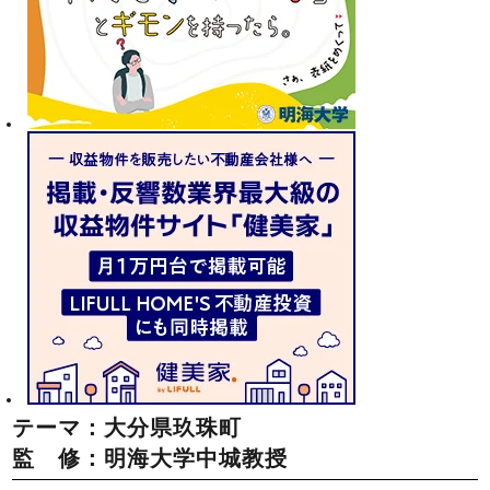
テーマ：大分県玖珠町
監 修：明海大学中城教授