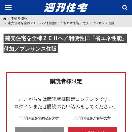
H
不動産開発
o
建売住宅を全棟ＺＥＨへ／利便性に「省エネ性能」付加／プレサンス住販
m
e
建売住宅を全棟ＺＥＨへ／利便性に「省エネ性能」
付加／プレサンス住販
購読者様限定
ここから先は購読者様限定コンテンツです。
ログインまたは購読のお申込みをしてください。
年間購読を契約済みの方
年間購読をご希望の方