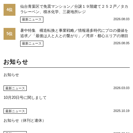
仙台青葉区で免震マンション／分譲１９階建て２５２戸／タカ
4位
ラレーベン、積水化学、三菱地所レジ
2026.08.03
最新ニュース
暑中特集 構造転換と事業戦略／情報過多時代にプロの価値を
5位
追求／「最後は人と人との繋がり」／湾岸・都心エリアの潮目
を注視／“リパーク”次世代展開／三井不動産リアルティ／児玉
2026.08.05
最新ニュース
光博社長に聞く
お知らせ
お知らせ
2026.03.03
最新ニュース
10月20日号に関しまして
2025.10.19
最新ニュース
お知らせ（休刊と連休）