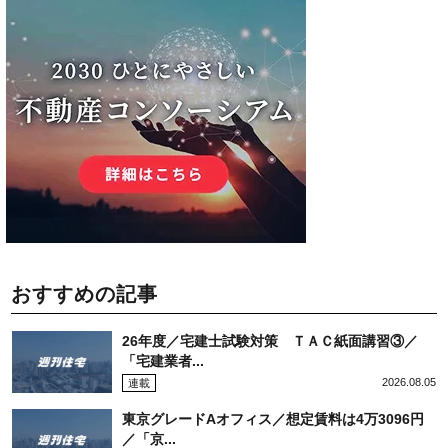
おすすめの記事
26年度／宅建士試験対策 ＴＡＣ紙面講習③／
「宅建業者...
2026.08.05
連載
東京グレードAオフィス／想定賃料は4万3096円
／「京...