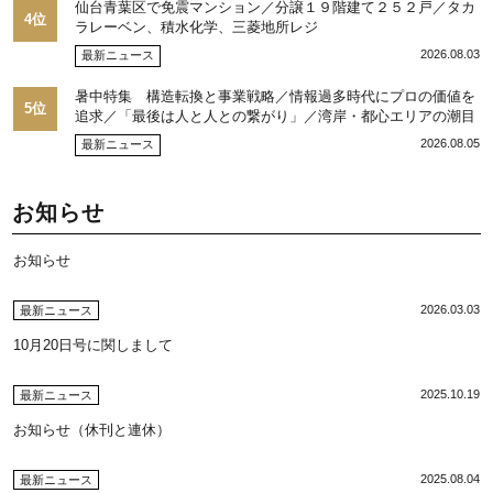
仙台青葉区で免震マンション／分譲１９階建て２５２戸／タカ
4位
ラレーベン、積水化学、三菱地所レジ
2026.08.03
最新ニュース
暑中特集 構造転換と事業戦略／情報過多時代にプロの価値を
5位
追求／「最後は人と人との繋がり」／湾岸・都心エリアの潮目
を注視／“リパーク”次世代展開／三井不動産リアルティ／児玉
2026.08.05
最新ニュース
光博社長に聞く
お知らせ
お知らせ
2026.03.03
最新ニュース
10月20日号に関しまして
2025.10.19
最新ニュース
お知らせ（休刊と連休）
2025.08.04
最新ニュース