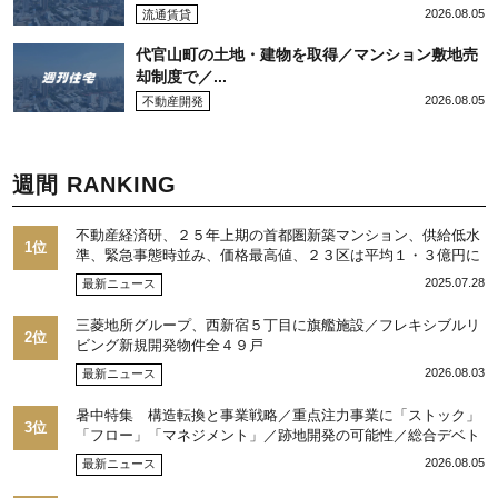
2026.08.05
流通賃貸
代官山町の土地・建物を取得／マンション敷地売
却制度で／...
2026.08.05
不動産開発
週間 RANKING
不動産経済研、２５年上期の首都圏新築マンション、供給低水
1位
準、緊急事態時並み、価格最高値、２３区は平均１・３億円に
2025.07.28
最新ニュース
三菱地所グループ、西新宿５丁目に旗艦施設／フレキシブルリ
2位
ビング新規開発物件全４９戸
2026.08.03
最新ニュース
暑中特集 構造転換と事業戦略／重点注力事業に「ストック」
3位
「フロー」「マネジメント」／跡地開発の可能性／総合デベト
ップ10目標に／自社ブランド構築へ体制整備／日本郵政不動産
2026.08.05
最新ニュース
／池田 明社長に聞く