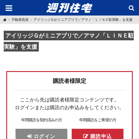
H
不動産投資
アイリッジＧがミニアプリで／アマノ「ＬＩＮＥ駐実験」を支援
o
m
e
アイリッジＧがミニアプリで／アマノ「ＬＩＮＥ駐
実験」を支援
購読者様限定
ここから先は購読者様限定コンテンツです。
ログインまたは購読のお申込みをしてください。
年間購読を契約済みの方
年間購読をご希望の方
ログイン
購読申込