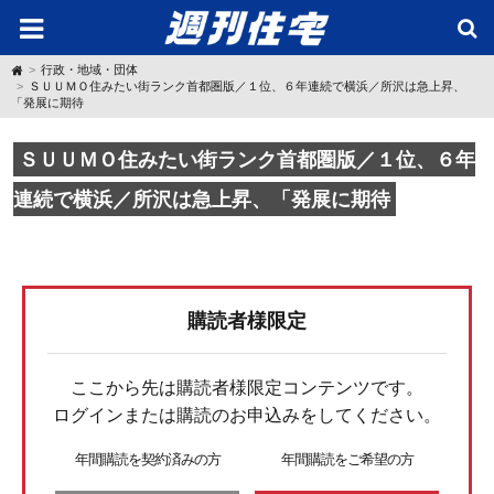
H
行政・地域・団体
o
ＳＵＵＭＯ住みたい街ランク首都圏版／１位、６年連続で横浜／所沢は急上昇、
m
「発展に期待
e
ＳＵＵＭＯ住みたい街ランク首都圏版／１位、６年
連続で横浜／所沢は急上昇、「発展に期待
購読者様限定
ここから先は購読者様限定コンテンツです。
ログインまたは購読のお申込みをしてください。
年間購読を契約済みの方
年間購読をご希望の方