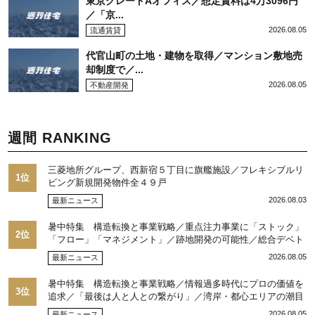
東京グレードAオフィス／想定賃料は4万3096円
／「京...
2026.08.05
流通賃貸
代官山町の土地・建物を取得／マンション敷地売
却制度で／...
2026.08.05
不動産開発
週間 RANKING
三菱地所グループ、西新宿５丁目に旗艦施設／フレキシブルリ
1位
ビング新規開発物件全４９戸
2026.08.03
最新ニュース
暑中特集 構造転換と事業戦略／重点注力事業に「ストック」
2位
「フロー」「マネジメント」／跡地開発の可能性／総合デベト
ップ10目標に／自社ブランド構築へ体制整備／日本郵政不動産
2026.08.05
最新ニュース
／池田 明社長に聞く
暑中特集 構造転換と事業戦略／情報過多時代にプロの価値を
3位
追求／「最後は人と人との繋がり」／湾岸・都心エリアの潮目
を注視／“リパーク”次世代展開／三井不動産リアルティ／児玉
2026.08.05
最新ニュース