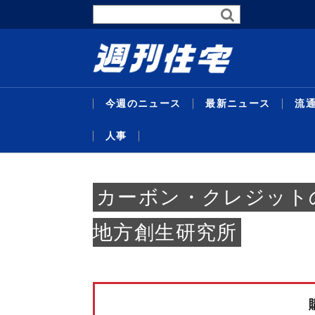
今週のニュース
最新ニュース
流
人事
最新ニュース
流通賃貸
不動産投資
行政・地域・団体
不動産開発
データ
連載
特集
住宅事業
人事
カーボン・クレジット
地方創生研究所
暑中特
東京グレ
サステナ
受験受
代官山
主な沿
26年度
企画特
米テキ
機構改
略／住
定賃料は4
比で30
域３県追
／マン
ンショ
ＡＣ紙
達額１
ベ再販
最新ニュ
流通賃貸
不動産投
行政・地
不動産開
データ
連載
特集
住宅事業
人事
替...
ジス
貸...
／...
京...
者...
号...
／...