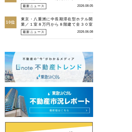
査、26年第２四半期東京オフィス
2026.08.05
最新ニュース
東京・八重洲に中長期滞在型ホテル開
10位
業／１室８万円から８階建て全３０室
／カソクと旭化成Ｈ
2026.06.08
最新ニュース