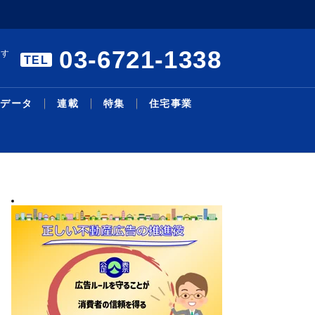
03-6721-1338
ます
TEL
データ
連載
特集
住宅事業
暑中特集 構造転換と事業戦
エアコンの「在庫・回収管理
リモート施工管理を導入／27
本人確認サービスで合意／国
三井不、物流投資累計１・４
主な沿線駅別の新築・中古マ
明海大学不動産学部 不動産
シニア・住み替え特集／シニ
物件取得で２１・６億円資金
機構改革・人事／積水ハ、旭
略／裁判、手続き電子化で紛
システム」構築／業務削減と
年度売上高500億円、販売...
内初、12月開始予定／Liq...
兆円に／今後も安定供給へ／
ンション利回り－３４７－東
の話題［１２５］学生と教員
ア層の意識変化と開発動向／
調達／千葉銀とサステナリン
化成Ｈ
2026.08.05
2026.08.03
2026.07.13
2026.07.27
2026.08.04
2026.02.24
2026.08.03
2026.07.27
2026.08.03
2026.06.29
最新ニュース
流通賃貸
不動産投資
行政・地域・団体
不動産開発
データ
連載
特集
住宅事業
人事
争...
ス...
Ｄ...
京...
の...
暮...
ク...