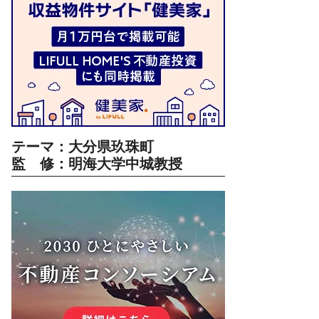
テーマ：大分県玖珠町
監 修：明海大学中城教授