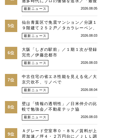
過多時代にプロの価値を追求／「最後
は人と人との繋がり」／湾岸・都心エ
2026.08.05
最新ニュース
リアの潮目を注視／“リパーク”次世代
展開／三井不動産リアルティ／児玉光
仙台青葉区で免震マンション／分譲１
博社長に聞く
5位
９階建て２５２戸／タカラレーベン、
積水化学、三菱地所レジ
2026.08.03
最新ニュース
大阪「しぎの駅前」／１期１次が登録
6位
完売／伊藤忠都市
2026.08.03
最新ニュース
中古住宅の省エネ性能を見える化／大
7位
京穴吹不、リノベで
2026.08.04
最新ニュース
壁は「情報の透明性」／日米仲介の比
8位
較で勉強会／不動産テック協
2026.08.03
最新ニュース
Ａグレード空室率０・８％／賃料が上
9位
昇加速／坪４・２万円台に／ＪＬＬ調