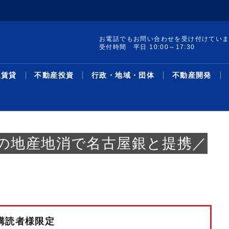
お電話でもお問い合わせを受け付けてい
受付時間 平日 10:00～17:30
通賃貸
不動産投資
行政・地域・団体
不動産開発
の地産地消で名古屋銀と提携／
集 構造転換と事業戦
ードAオフィス／想
レポート発行／19年
け付けを開始／試験地
町の土地・建物を取得
線駅別の新築・中古マ
／宅建士試験対策 Ｔ
集／クラファン累計調
サス州で買い取りリノ
革・人事／積水ハウス
暑中特集 構造転換と事業戦
２６年第２四半期オフィス／
リースバック投資物件／1－5
売却検討者向けサイトで買い
収益物件用地を取得／ＴＨＥ
主な沿線駅別の新築・中古マ
不動産鑑定士吉野荘平が説く
シニア・住み替え特集／多様
米フロリダ州の戸建て住宅会
機構改革・人事／安田不動産
協グループ／都心住み
万3096円／「京...
％削減を達成／プロロ
加で41地域に／賃
ション敷地売却制度で
ン利回り－３５０－東
面講習③／「宅建業
千億円超／「不特法３
／第１弾８月中旬販売
略／木造を主力事業へ、グル
グレードＡ需給ひっ迫が継続
月、平均利回り14％超／リ...
手需要を可視化／ツクルバが
グローバル社が江東区で
ンション利回り―３４８―東
―１５６―重説の書き方・説
化するライフスタイルと住ま
社を買収／大和ハ
2026.08.05
2026.08.05
2026.07.21
2026.08.05
2026.08.05
2026.03.23
2026.08.05
2026.08.03
2026.08.03
2026.07.27
2026.08.05
2026.08.03
2026.07.13
2026.08.03
2026.08.05
2026.03.02
2026.08.03
2026.07.27
2026.08.03
2026.07.07
ース
資
域・団体
発
最新ニュース
流通賃貸
不動産投資
行政・地域・団体
不動産開発
データ
連載
特集
住宅事業
人事
ー...
／...
新機能
京...
明...
い...
購読者様限定