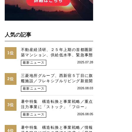
人気の記事
不動産経済研、２５年上期の首都圏新
1位
築マンション、供給低水準、緊急事態
時並み、価格最高値、２３区は平均
2025.07.28
最新ニュース
１・３億円に
三菱地所グループ、西新宿５丁目に旗
2位
艦施設／フレキシブルリビング新規開
発物件全４９戸
2026.08.03
最新ニュース
暑中特集 構造転換と事業戦略／重点
3位
注力事業に「ストック」「フロー」
「マネジメント」／跡地開発の可能性
2026.08.05
最新ニュース
／総合デベトップ10目標に／自社ブ
ランド構築へ体制整備／日本郵政不動
暑中特集 構造転換と事業戦略／情報
産／池田 明社長に聞く
4位