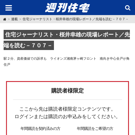
H
連載
住宅ジャーナリスト・桜井幸雄の現場レポート／先端を読む－７０７－
o
m
e
住宅ジャーナリスト・桜井幸雄の現場レポート／先
端を読む－７０７－
駅２分、資産価値での訴求も ライオンズ湘南茅ヶ崎フロント 南向き中心全戸が角
住戸
購読者様限定
ここから先は購読者様限定コンテンツです。
ログインまたは購読のお申込みをしてください。
年間購読を契約済みの方
年間購読をご希望の方