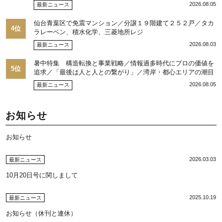
ップ10目標に／自社ブランド構築へ体制整備／日本郵政不動産
2026.08.05
最新ニュース
／池田 明社長に聞く
仙台青葉区で免震マンション／分譲１９階建て２５２戸／タカ
4位
ラレーベン、積水化学、三菱地所レジ
2026.08.03
最新ニュース
暑中特集 構造転換と事業戦略／情報過多時代にプロの価値を
5位
追求／「最後は人と人との繋がり」／湾岸・都心エリアの潮目
を注視／“リパーク”次世代展開／三井不動産リアルティ／児玉
2026.08.05
最新ニュース
光博社長に聞く
お知らせ
お知らせ
2026.03.03
最新ニュース
10月20日号に関しまして
2025.10.19
最新ニュース
お知らせ（休刊と連休）