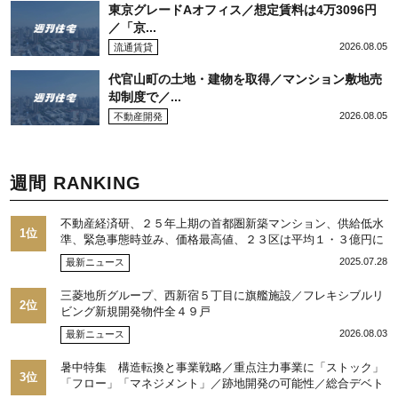
東京グレードAオフィス／想定賃料は4万3096円
／「京...
2026.08.05
流通賃貸
代官山町の土地・建物を取得／マンション敷地売
却制度で／...
2026.08.05
不動産開発
週間 RANKING
不動産経済研、２５年上期の首都圏新築マンション、供給低水
1位
準、緊急事態時並み、価格最高値、２３区は平均１・３億円に
2025.07.28
最新ニュース
三菱地所グループ、西新宿５丁目に旗艦施設／フレキシブルリ
2位
ビング新規開発物件全４９戸
2026.08.03
最新ニュース
暑中特集 構造転換と事業戦略／重点注力事業に「ストック」
3位
「フロー」「マネジメント」／跡地開発の可能性／総合デベト