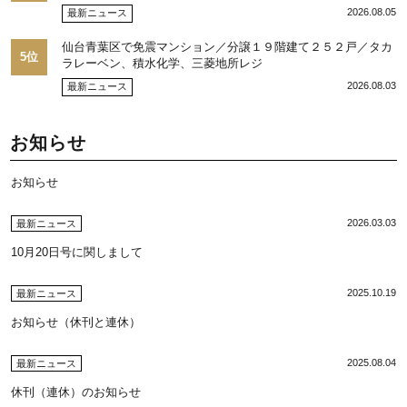
を注視／“リパーク”次世代展開／三井不動産リアルティ／児玉
2026.08.05
最新ニュース
光博社長に聞く
仙台青葉区で免震マンション／分譲１９階建て２５２戸／タカ
5位
ラレーベン、積水化学、三菱地所レジ
2026.08.03
最新ニュース
お知らせ
お知らせ
2026.03.03
最新ニュース
10月20日号に関しまして
2025.10.19
最新ニュース
お知らせ（休刊と連休）
2025.08.04
最新ニュース
休刊（連休）のお知らせ