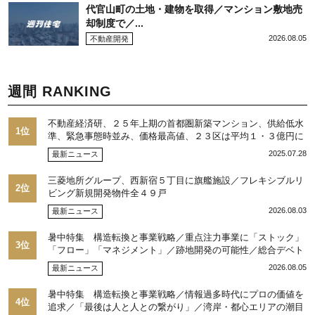
代官山町の土地・建物を取得／マンション敷地売
却制度で／...
2026.08.05
不動産開発
週間 RANKING
不動産経済研、２５年上期の首都圏新築マンション、供給低水
1位
準、緊急事態時並み、価格最高値、２３区は平均１・３億円に
2025.07.28
最新ニュース
三菱地所グループ、西新宿５丁目に旗艦施設／フレキシブルリ
2位
ビング新規開発物件全４９戸
2026.08.03
最新ニュース
暑中特集 構造転換と事業戦略／重点注力事業に「ストック」
3位
「フロー」「マネジメント」／跡地開発の可能性／総合デベト
ップ10目標に／自社ブランド構築へ体制整備／日本郵政不動産
2026.08.05
最新ニュース
／池田 明社長に聞く
暑中特集 構造転換と事業戦略／情報過多時代にプロの価値を
4位
追求／「最後は人と人との繋がり」／湾岸・都心エリアの潮目