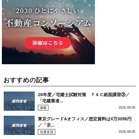
おすすめの記事
26年度／宅建士試験対策 ＴＡＣ紙面講習③／
「宅建業者...
2026.08.05
連載
東京グレードAオフィス／想定賃料は4万3096円
／「京...
2026.08.05
流通賃貸