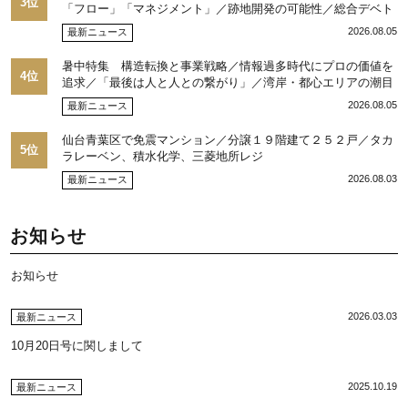
3位
「フロー」「マネジメント」／跡地開発の可能性／総合デベト
ップ10目標に／自社ブランド構築へ体制整備／日本郵政不動産
2026.08.05
最新ニュース
／池田 明社長に聞く
暑中特集 構造転換と事業戦略／情報過多時代にプロの価値を
4位
追求／「最後は人と人との繋がり」／湾岸・都心エリアの潮目
を注視／“リパーク”次世代展開／三井不動産リアルティ／児玉
2026.08.05
最新ニュース
光博社長に聞く
仙台青葉区で免震マンション／分譲１９階建て２５２戸／タカ
5位
ラレーベン、積水化学、三菱地所レジ
2026.08.03
最新ニュース
お知らせ
お知らせ
2026.03.03
最新ニュース
10月20日号に関しまして
2025.10.19
最新ニュース