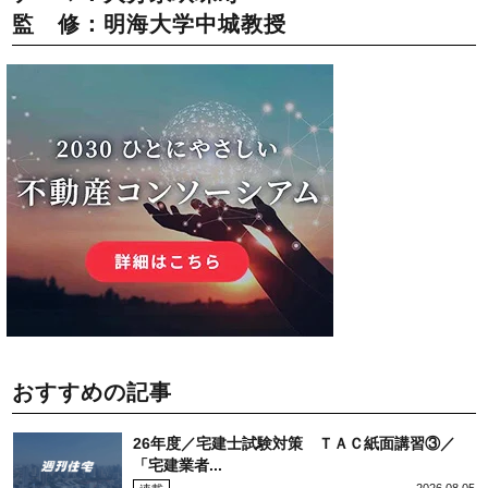
監 修：明海大学中城教授
おすすめの記事
26年度／宅建士試験対策 ＴＡＣ紙面講習③／
「宅建業者...