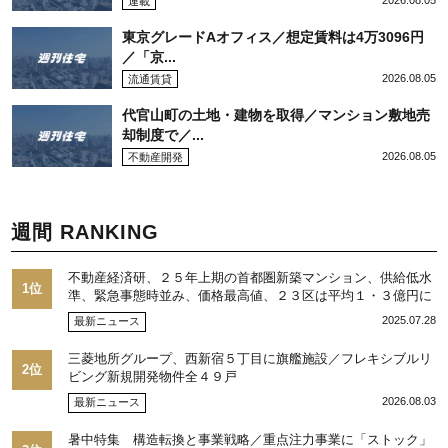
2026.08.05
連載
東京グレードAオフィス／想定賃料は4万3096円
／「京...
2026.08.05
流通賃貸
代官山町の土地・建物を取得／マンション敷地売
却制度で／...
2026.08.05
不動産開発
週間 RANKING
不動産経済研、２５年上期の首都圏新築マンション、供給低水
1位
準、緊急事態時並み、価格最高値、２３区は平均１・３億円に
2025.07.28
最新ニュース
三菱地所グループ、西新宿５丁目に旗艦施設／フレキシブルリ
2位
ビング新規開発物件全４９戸
2026.08.03
最新ニュース
暑中特集 構造転換と事業戦略／重点注力事業に「ストック」