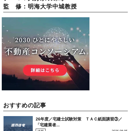
監 修：明海大学中城教授
おすすめの記事
26年度／宅建士試験対策 ＴＡＣ紙面講習③／
「宅建業者...