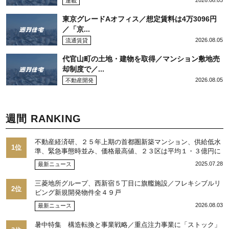
2026.08.05
連載
東京グレードAオフィス／想定賃料は4万3096円
／「京...
2026.08.05
流通賃貸
代官山町の土地・建物を取得／マンション敷地売
却制度で／...
2026.08.05
不動産開発
週間 RANKING
不動産経済研、２５年上期の首都圏新築マンション、供給低水
1位
準、緊急事態時並み、価格最高値、２３区は平均１・３億円に
2025.07.28
最新ニュース
三菱地所グループ、西新宿５丁目に旗艦施設／フレキシブルリ
2位
ビング新規開発物件全４９戸
2026.08.03
最新ニュース
暑中特集 構造転換と事業戦略／重点注力事業に「ストック」