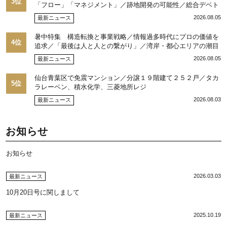
3位
「フロー」「マネジメント」／跡地開発の可能性／総合デベト
ップ10目標に／自社ブランド構築へ体制整備／日本郵政不動産
2026.08.05
最新ニュース
／池田 明社長に聞く
暑中特集 構造転換と事業戦略／情報過多時代にプロの価値を
4位
追求／「最後は人と人との繋がり」／湾岸・都心エリアの潮目
を注視／“リパーク”次世代展開／三井不動産リアルティ／児玉
2026.08.05
最新ニュース
光博社長に聞く
仙台青葉区で免震マンション／分譲１９階建て２５２戸／タカ
5位
ラレーベン、積水化学、三菱地所レジ
2026.08.03
最新ニュース
お知らせ
お知らせ
2026.03.03
最新ニュース
10月20日号に関しまして
2025.10.19
最新ニュース