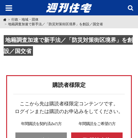
H
行政・地域・団体
o
地籍調査加速で新手法／「防災対策街区境界」を創設／国交省
m
e
地籍調査加速で新手法／「防災対策街区境界」を創
設／国交省
購読者様限定
ここから先は購読者様限定コンテンツです。
ログインまたは購読のお申込みをしてください。
年間購読を契約済みの方
年間購読をご希望の方