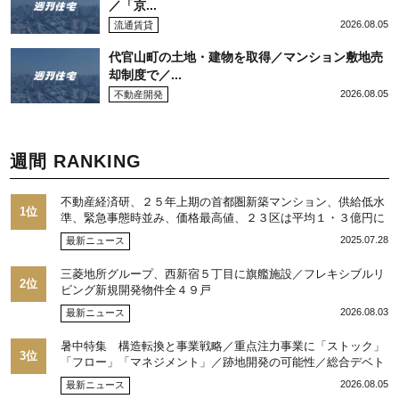
／「京...
2026.08.05
流通賃貸
代官山町の土地・建物を取得／マンション敷地売
却制度で／...
2026.08.05
不動産開発
週間 RANKING
不動産経済研、２５年上期の首都圏新築マンション、供給低水
1位
準、緊急事態時並み、価格最高値、２３区は平均１・３億円に
2025.07.28
最新ニュース
三菱地所グループ、西新宿５丁目に旗艦施設／フレキシブルリ
2位
ビング新規開発物件全４９戸
2026.08.03
最新ニュース
暑中特集 構造転換と事業戦略／重点注力事業に「ストック」
3位
「フロー」「マネジメント」／跡地開発の可能性／総合デベト
ップ10目標に／自社ブランド構築へ体制整備／日本郵政不動産
2026.08.05
最新ニュース
／池田 明社長に聞く