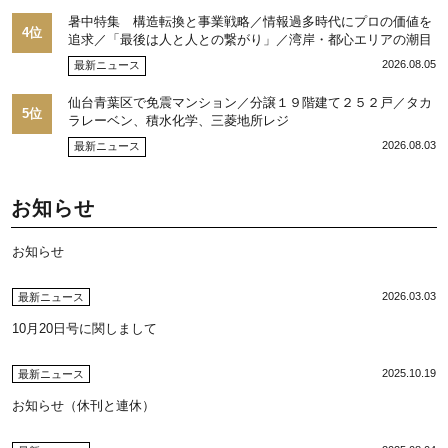
暑中特集 構造転換と事業戦略／情報過多時代にプロの価値を
4位
追求／「最後は人と人との繋がり」／湾岸・都心エリアの潮目
を注視／“リパーク”次世代展開／三井不動産リアルティ／児玉
2026.08.05
最新ニュース
光博社長に聞く
仙台青葉区で免震マンション／分譲１９階建て２５２戸／タカ
5位
ラレーベン、積水化学、三菱地所レジ
2026.08.03
最新ニュース
お知らせ
お知らせ
2026.03.03
最新ニュース
10月20日号に関しまして
2025.10.19
最新ニュース
お知らせ（休刊と連休）