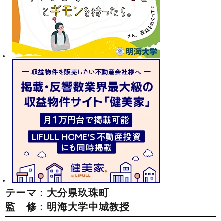
テーマ：大分県玖珠町
監 修：明海大学中城教授