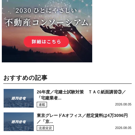
おすすめの記事
26年度／宅建士試験対策 ＴＡＣ紙面講習③／
「宅建業者...
2026.08.05
連載
東京グレードAオフィス／想定賃料は4万3096円
／「京...
2026.08.05
流通賃貸