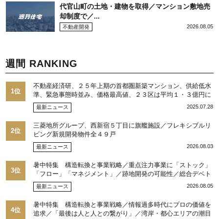
代官山町の土地・建物を取得／マンション敷地売
却制度で／...
2026.08.05
不動産開発
週間 RANKING
不動産経済研、２５年上期の首都圏新築マンション、供給低水
1位
準、緊急事態時並み、価格最高値、２３区は平均１・３億円に
2025.07.28
最新ニュース
三菱地所グループ、西新宿５丁目に旗艦施設／フレキシブルリ
2位
ビング新規開発物件全４９戸
2026.08.03
最新ニュース
暑中特集 構造転換と事業戦略／重点注力事業に「ストック」
3位
「フロー」「マネジメント」／跡地開発の可能性／総合デベト
ップ10目標に／自社ブランド構築へ体制整備／日本郵政不動産
2026.08.05
最新ニュース
／池田 明社長に聞く
暑中特集 構造転換と事業戦略／情報過多時代にプロの価値を
4位
追求／「最後は人と人との繋がり」／湾岸・都心エリアの潮目