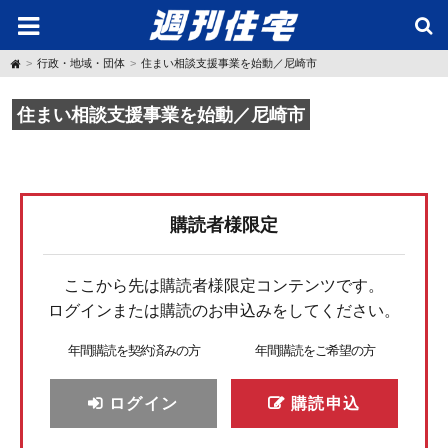
H
行政・地域・団体
住まい相談支援事業を始動／尼崎市
o
m
e
住まい相談支援事業を始動／尼崎市
購読者様限定
ここから先は購読者様限定コンテンツです。
ログインまたは購読のお申込みをしてください。
年間購読を契約済みの方
年間購読をご希望の方
ログイン
購読申込