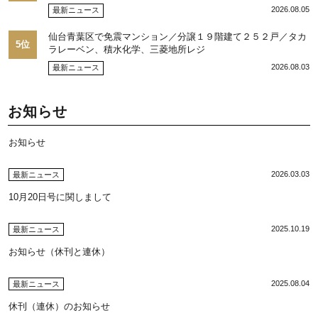
を注視／“リパーク”次世代展開／三井不動産リアルティ／児玉
2026.08.05
最新ニュース
光博社長に聞く
仙台青葉区で免震マンション／分譲１９階建て２５２戸／タカ
5位
ラレーベン、積水化学、三菱地所レジ
2026.08.03
最新ニュース
お知らせ
お知らせ
2026.03.03
最新ニュース
10月20日号に関しまして
2025.10.19
最新ニュース
お知らせ（休刊と連休）
2025.08.04
最新ニュース
休刊（連休）のお知らせ