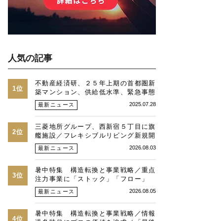
人気の記事
不動産経済研、２５年上期の首都圏新
1位
築マンション、供給低水準、緊急事態
時並み、価格最高値、２３区は平均
2025.07.28
最新ニュース
１・３億円に
三菱地所グループ、西新宿５丁目に旗
2位
艦施設／フレキシブルリビング新規開
発物件全４９戸
2026.08.03
最新ニュース
暑中特集 構造転換と事業戦略／重点
3位
注力事業に「ストック」「フロー」
「マネジメント」／跡地開発の可能性
2026.08.05
最新ニュース
／総合デベトップ10目標に／自社ブ
ランド構築へ体制整備／日本郵政不動
暑中特集 構造転換と事業戦略／情報
産／池田 明社長に聞く
4位