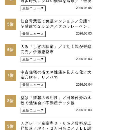
過多時代にプロの価値を追求／「最後
は人と人との繋がり」／湾岸・都心エ
2026.08.05
最新ニュース
リアの潮目を注視／“リパーク”次世代
展開／三井不動産リアルティ／児玉光
仙台青葉区で免震マンション／分譲１
博社長に聞く
5位
９階建て２５２戸／タカラレーベン、
積水化学、三菱地所レジ
2026.08.03
最新ニュース
大阪「しぎの駅前」／１期１次が登録
6位
完売／伊藤忠都市
2026.08.03
最新ニュース
中古住宅の省エネ性能を見える化／大
7位
京穴吹不、リノベで
2026.08.04
最新ニュース
壁は「情報の透明性」／日米仲介の比
8位
較で勉強会／不動産テック協
2026.08.03
最新ニュース
Ａグレード空室率０・８％／賃料が上
9位
昇加速／坪４・２万円台に／ＪＬＬ調