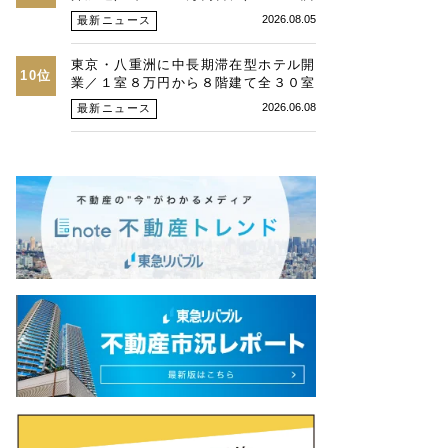
査、26年第２四半期東京オフィス
2026.08.05
最新ニュース
東京・八重洲に中長期滞在型ホテル開
10位
業／１室８万円から８階建て全３０室
／カソクと旭化成Ｈ
2026.06.08
最新ニュース