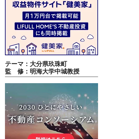
テーマ：大分県玖珠町
監 修：明海大学中城教授