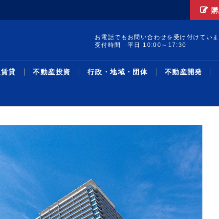
購
お電話でもお問い合わせを受け付けてい
受付時間 平日 10:00～17:30
通賃貸
不動産投資
行政・地域・団体
不動産開発
集 構造転換と事業戦
ードAオフィス／想
レポート発行／19年
け付けを開始／試験地
町の土地・建物を取得
線駅別の新築・中古マ
／宅建士試験対策 Ｔ
集／クラファン累計調
サス州で買い取りリノ
革・人事／積水ハウス
暑中特集 構造転換と事業戦
２６年第２四半期オフィス／
リースバック投資物件／1－5
売却検討者向けサイトで買い
収益物件用地を取得／ＴＨＥ
主な沿線駅別の新築・中古マ
不動産鑑定士吉野荘平が説く
シニア・住み替え特集／多様
米フロリダ州の戸建て住宅会
機構改革・人事／安田不動産
協グループ／都心住み
万3096円／「京...
％削減を達成／プロロ
加で41地域に／賃
ション敷地売却制度で
ン利回り－３５０－東
面講習③／「宅建業
千億円超／「不特法３
／第１弾８月中旬販売
略／木造を主力事業へ、グル
グレードＡ需給ひっ迫が継続
月、平均利回り14％超／リ...
手需要を可視化／ツクルバが
グローバル社が江東区で
ンション利回り―３４８―東
―１５６―重説の書き方・説
化するライフスタイルと住ま
社を買収／大和ハ
2026.08.05
2026.08.05
2026.07.21
2026.08.05
2026.08.05
2026.03.23
2026.08.05
2026.08.03
2026.08.03
2026.07.27
2026.08.05
2026.08.03
2026.07.13
2026.08.03
2026.08.05
2026.03.02
2026.08.03
2026.07.27
2026.08.03
2026.07.07
ース
資
域・団体
発
最新ニュース
流通賃貸
不動産投資
行政・地域・団体
不動産開発
データ
連載
特集
住宅事業
人事
ー...
／...
新機能
京...
明...
い...