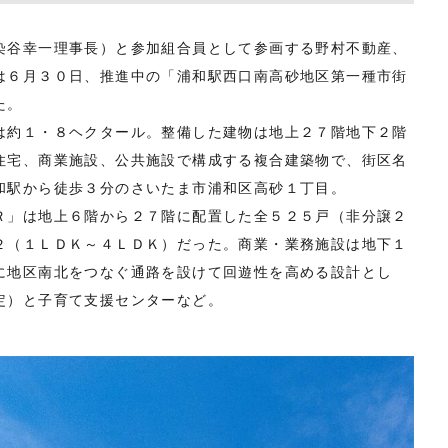
谷幸一理事長）と参加組合員として参画する野村不動産、
は６月３０日、推進中の「浦和駅西口南高砂地区第一種市街
た。
約１・８ヘクタール。整備した建物は地上２７階地下２階
住宅、商業施設、公共施設で構成する複合建築物で、街区名
和駅から徒歩３分のさいたま市浦和区高砂１丁目。
」は地上６階から２７階に配置した全５２５戸（非分譲２
２（１ＬＤＫ～４ＬＤＫ）だった。商業・業務施設は地下１
に地区南北をつなぐ通路を設けて回遊性を高める設計とし
定）と子育て支援センターなど。