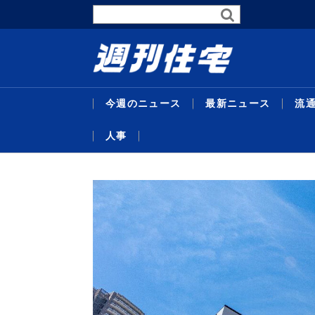
今週のニュース
最新ニュース
流
人事
最新ニュース
流通賃貸
不動産投資
行政・地域・団体
不動産開発
データ
連載
特集
住宅事業
人事
暑中特
東京グレ
サステナ
受験受
代官山
主な沿
26年度
企画特
米テキ
機構改
略／住
定賃料は4
比で30
域３県追
／マン
ンショ
ＡＣ紙
達額１
ベ再販
最新ニュ
流通賃貸
不動産投
行政・地
不動産開
データ
連載
特集
住宅事業
人事
替...
ジス
貸...
／...
京...
者...
号...
／...