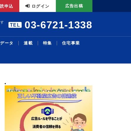
広告出稿
読申込
ログイン
03-6721-1338
ます
TEL
データ
連載
特集
住宅事業
暑中特集 構造転換と事業戦
エアコンの「在庫・回収管理
リモート施工管理を導入／27
本人確認サービスで合意／国
三井不、物流投資累計１・４
主な沿線駅別の新築・中古マ
明海大学不動産学部 不動産
シニア・住み替え特集／シニ
物件取得で２１・６億円資金
機構改革・人事／積水ハ、旭
略／裁判、手続き電子化で紛
システム」構築／業務削減と
年度売上高500億円、販売...
内初、12月開始予定／Liq...
兆円に／今後も安定供給へ／
ンション利回り－３４７－東
の話題［１２５］学生と教員
ア層の意識変化と開発動向／
調達／千葉銀とサステナリン
化成Ｈ
2026.08.05
2026.08.03
2026.07.13
2026.07.27
2026.08.04
2026.02.24
2026.08.03
2026.07.27
2026.08.03
2026.06.29
最新ニュース
流通賃貸
不動産投資
行政・地域・団体
不動産開発
データ
連載
特集
住宅事業
人事
争...
ス...
Ｄ...
京...
の...
暮...
ク...