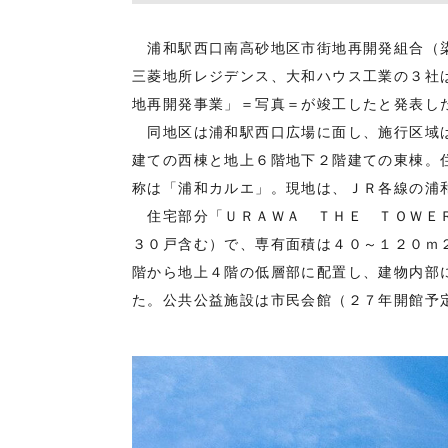
浦和駅西口南高砂地区市街地再開発組合（染
三菱地所レジデンス、大和ハウス工業の３社
地再開発事業」＝写真＝が竣工したと発表し
同地区は浦和駅西口広場に面し、施行区域は
建ての西棟と地上６階地下２階建ての東棟。
称は「浦和カルエ」。現地は、ＪＲ各線の浦
住宅部分「ＵＲＡＷＡ ＴＨＥ ＴＯＷＥＲ
３０戸含む）で、専有面積は４０～１２０ｍ
階から地上４階の低層部に配置し、建物内部
た。公共公益施設は市民会館（２７年開館予