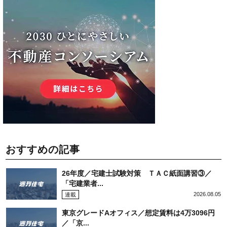
おすすめの記事
26年度／宅建士試験対策 ＴＡＣ紙面講習③／
「宅建業者...
2026.08.05
連載
東京グレードAオフィス／想定賃料は4万3096円
／「京...