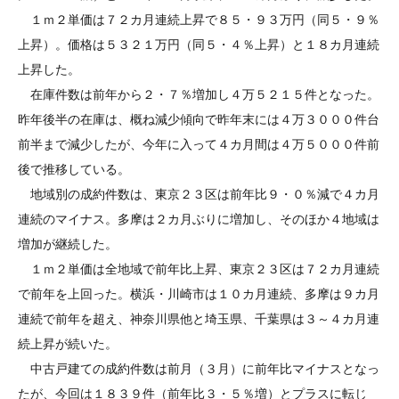
１ｍ２単価は７２カ月連続上昇で８５・９３万円（同５・９％
上昇）。価格は５３２１万円（同５・４％上昇）と１８カ月連続
上昇した。
在庫件数は前年から２・７％増加し４万５２１５件となった。
昨年後半の在庫は、概ね減少傾向で昨年末には４万３０００件台
前半まで減少したが、今年に入って４カ月間は４万５０００件前
後で推移している。
地域別の成約件数は、東京２３区は前年比９・０％減で４カ月
連続のマイナス。多摩は２カ月ぶりに増加し、そのほか４地域は
増加が継続した。
１ｍ２単価は全地域で前年比上昇、東京２３区は７２カ月連続
で前年を上回った。横浜・川崎市は１０カ月連続、多摩は９カ月
連続で前年を超え、神奈川県他と埼玉県、千葉県は３～４カ月連
続上昇が続いた。
中古戸建ての成約件数は前月（３月）に前年比マイナスとなっ
たが、今回は１８３９件（前年比３・５％増）とプラスに転じ