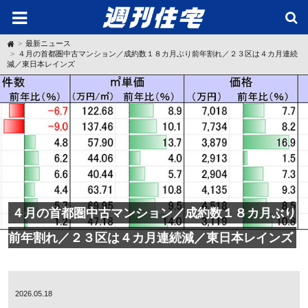
H
最新ニュース
o
４月の首都圏中古マンション／成約数１８カ月ぶり前年割れ／２３区は４カ月連続
m
減／東日本レインズ
e
４月の首都圏中古マンション／成約数１８カ月ぶり
前年割れ／２３区は４カ月連続減／東日本レインズ
2026.05.18