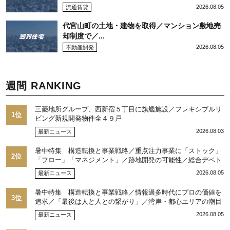
2026.08.05
流通賃貸
代官山町の土地・建物を取得／マンション敷地売
却制度で／...
2026.08.05
不動産開発
週間 RANKING
三菱地所グループ、西新宿５丁目に旗艦施設／フレキシブルリ
1位
ビング新規開発物件全４９戸
2026.08.03
最新ニュース
暑中特集 構造転換と事業戦略／重点注力事業に「ストック」
2位
「フロー」「マネジメント」／跡地開発の可能性／総合デベト
ップ10目標に／自社ブランド構築へ体制整備／日本郵政不動産
2026.08.05
最新ニュース
／池田 明社長に聞く
暑中特集 構造転換と事業戦略／情報過多時代にプロの価値を
3位
追求／「最後は人と人との繋がり」／湾岸・都心エリアの潮目
を注視／“リパーク”次世代展開／三井不動産リアルティ／児玉
2026.08.05
最新ニュース
光博社長に聞く