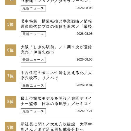
９階建て２５２戸／タカラレーベン、
積水化学、三菱地所レジ
2026.08.03
最新ニュース
暑中特集 構造転換と事業戦略／情報
5位
過多時代にプロの価値を追求／「最後
は人と人との繋がり」／湾岸・都心エ
2026.08.05
最新ニュース
リアの潮目を注視／“リパーク”次世代
展開／三井不動産リアルティ／児玉光
大阪「しぎの駅前」／１期１次が登録
博社長に聞く
6位
完売／伊藤忠都市
2026.08.03
最新ニュース
中古住宅の省エネ性能を見える化／大
7位
京穴吹不、リノベで
2026.08.04
最新ニュース
最上位旗艦モデルを開設／庭園デザイ
8位
ナー監修「日本の原風景」／セキスイ
ハイムが福岡県で
2026.07.21
最新ニュース
新社長に聞く／大京穴吹建設 大平幸
9位
司さん／まず足元固め成長分野へ