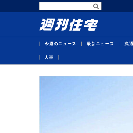
今週のニュース
最新ニュース
流
人事
最新ニュース
流通賃貸
不動産投資
行政・地域・団体
不動産開発
データ
連載
特集
住宅事業
人事
暑中特
東京グレ
サステナ
受験受
代官山
主な沿
26年度
企画特
米テキ
機構改
略／住
定賃料は4
比で30
域３県追
／マン
ンショ
ＡＣ紙
達額１
ベ再販
最新ニュ
流通賃貸
不動産投
行政・地
不動産開
データ
連載
特集
住宅事業
人事
替...
ジス
貸...
／...
京...
者...
号...
／...