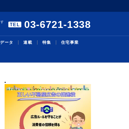
03-6721-1338
ます
TEL
データ
連載
特集
住宅事業
暑中特集 構造転換と事業戦
エアコンの「在庫・回収管理
リモート施工管理を導入／27
本人確認サービスで合意／国
三井不、物流投資累計１・４
主な沿線駅別の新築・中古マ
明海大学不動産学部 不動産
シニア・住み替え特集／シニ
物件取得で２１・６億円資金
機構改革・人事／積水ハ、旭
略／裁判、手続き電子化で紛
システム」構築／業務削減と
年度売上高500億円、販売...
内初、12月開始予定／Liq...
兆円に／今後も安定供給へ／
ンション利回り－３４７－東
の話題［１２５］学生と教員
ア層の意識変化と開発動向／
調達／千葉銀とサステナリン
化成Ｈ
2026.08.05
2026.08.03
2026.07.13
2026.07.27
2026.08.04
2026.02.24
2026.08.03
2026.07.27
2026.08.03
2026.06.29
最新ニュース
流通賃貸
不動産投資
行政・地域・団体
不動産開発
データ
連載
特集
住宅事業
人事
争...
ス...
Ｄ...
京...
の...
暮...
ク...