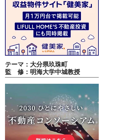
テーマ：大分県玖珠町
監 修：明海大学中城教授