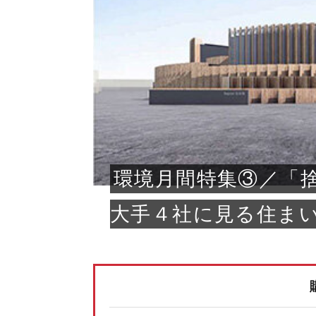
環境月間特集③／「
大手４社に見る住ま