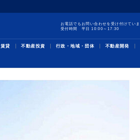
お電話でもお問い合わせを受け付けてい
受付時間 平日 10:00～17:30
通賃貸
不動産投資
行政・地域・団体
不動産開発
集 構造転換と事業戦
ードAオフィス／想
レポート発行／19年
け付けを開始／試験地
町の土地・建物を取得
線駅別の新築・中古マ
／宅建士試験対策 Ｔ
集／クラファン累計調
サス州で買い取りリノ
革・人事／積水ハウス
暑中特集 構造転換と事業戦
２６年第２四半期オフィス／
リースバック投資物件／1－5
売却検討者向けサイトで買い
収益物件用地を取得／ＴＨＥ
主な沿線駅別の新築・中古マ
不動産鑑定士吉野荘平が説く
シニア・住み替え特集／多様
米フロリダ州の戸建て住宅会
機構改革・人事／安田不動産
協グループ／都心住み
万3096円／「京...
％削減を達成／プロロ
加で41地域に／賃
ション敷地売却制度で
ン利回り－３５０－東
面講習③／「宅建業
千億円超／「不特法３
／第１弾８月中旬販売
略／木造を主力事業へ、グル
グレードＡ需給ひっ迫が継続
月、平均利回り14％超／リ...
手需要を可視化／ツクルバが
グローバル社が江東区で
ンション利回り―３４８―東
―１５６―重説の書き方・説
化するライフスタイルと住ま
社を買収／大和ハ
2026.08.05
2026.08.05
2026.07.21
2026.08.05
2026.08.05
2026.03.23
2026.08.05
2026.08.03
2026.08.03
2026.07.27
2026.08.05
2026.08.03
2026.07.13
2026.08.03
2026.08.05
2026.03.02
2026.08.03
2026.07.27
2026.08.03
2026.07.07
ース
資
域・団体
発
最新ニュース
流通賃貸
不動産投資
行政・地域・団体
不動産開発
データ
連載
特集
住宅事業
人事
ー...
／...
新機能
京...
明...
い...