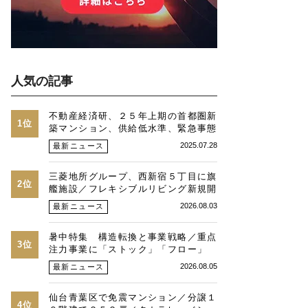
人気の記事
不動産経済研、２５年上期の首都圏新
1位
築マンション、供給低水準、緊急事態
時並み、価格最高値、２３区は平均
2025.07.28
最新ニュース
１・３億円に
三菱地所グループ、西新宿５丁目に旗
2位
艦施設／フレキシブルリビング新規開
発物件全４９戸
2026.08.03
最新ニュース
暑中特集 構造転換と事業戦略／重点
3位
注力事業に「ストック」「フロー」
「マネジメント」／跡地開発の可能性
2026.08.05
最新ニュース
／総合デベトップ10目標に／自社ブ
ランド構築へ体制整備／日本郵政不動
仙台青葉区で免震マンション／分譲１
産／池田 明社長に聞く
4位