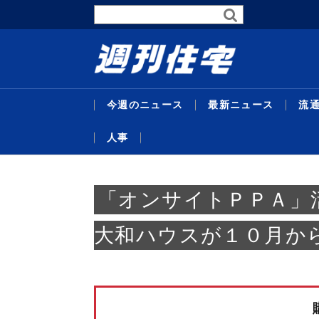
今週のニュース
最新ニュース
流
人事
最新ニュース
流通賃貸
不動産投資
行政・地域・団体
不動産開発
データ
連載
特集
住宅事業
人事
「オンサイトＰＰＡ」
大和ハウスが１０月か
暑中特
東京グレ
サステナ
受験受
代官山
主な沿
26年度
企画特
米テキ
機構改
略／住
定賃料は4
比で30
域３県追
／マン
ンショ
ＡＣ紙
達額１
ベ再販
最新ニュ
流通賃貸
不動産投
行政・地
不動産開
データ
連載
特集
住宅事業
人事
替...
ジス
貸...
／...
京...
者...
号...
／...