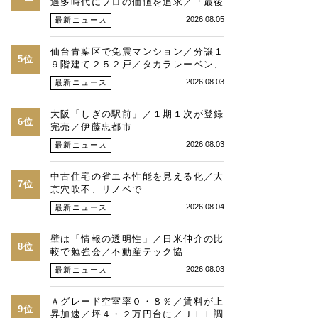
過多時代にプロの価値を追求／「最後
は人と人との繋がり」／湾岸・都心エ
2026.08.05
最新ニュース
リアの潮目を注視／“リパーク”次世代
展開／三井不動産リアルティ／児玉光
仙台青葉区で免震マンション／分譲１
博社長に聞く
5位
９階建て２５２戸／タカラレーベン、
積水化学、三菱地所レジ
2026.08.03
最新ニュース
大阪「しぎの駅前」／１期１次が登録
6位
完売／伊藤忠都市
2026.08.03
最新ニュース
中古住宅の省エネ性能を見える化／大
7位
京穴吹不、リノベで
2026.08.04
最新ニュース
壁は「情報の透明性」／日米仲介の比
8位
較で勉強会／不動産テック協
2026.08.03
最新ニュース
Ａグレード空室率０・８％／賃料が上
9位
昇加速／坪４・２万円台に／ＪＬＬ調