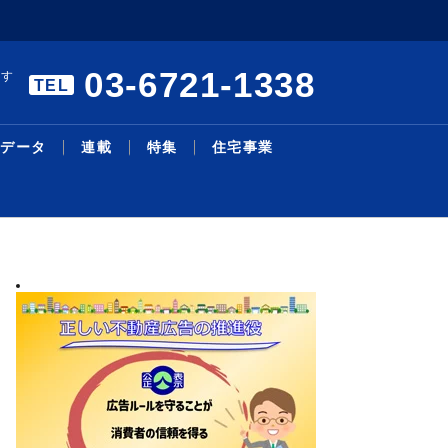
03-6721-1338
ます
TEL
データ
連載
特集
住宅事業
暑中特集 構造転換と事業戦
エアコンの「在庫・回収管理
リモート施工管理を導入／27
本人確認サービスで合意／国
三井不、物流投資累計１・４
主な沿線駅別の新築・中古マ
明海大学不動産学部 不動産
シニア・住み替え特集／シニ
物件取得で２１・６億円資金
機構改革・人事／積水ハ、旭
略／裁判、手続き電子化で紛
システム」構築／業務削減と
年度売上高500億円、販売...
内初、12月開始予定／Liq...
兆円に／今後も安定供給へ／
ンション利回り－３４７－東
の話題［１２５］学生と教員
ア層の意識変化と開発動向／
調達／千葉銀とサステナリン
化成Ｈ
2026.08.05
2026.08.03
2026.07.13
2026.07.27
2026.08.04
2026.02.24
2026.08.03
2026.07.27
2026.08.03
2026.06.29
最新ニュース
流通賃貸
不動産投資
行政・地域・団体
不動産開発
データ
連載
特集
住宅事業
人事
争...
ス...
Ｄ...
京...
の...
暮...
ク...