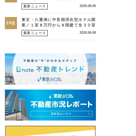
査、26年第２四半期東京オフィス
2026.08.05
最新ニュース
東京・八重洲に中長期滞在型ホテル開
10位
業／１室８万円から８階建て全３０室
／カソクと旭化成Ｈ
2026.06.08
最新ニュース