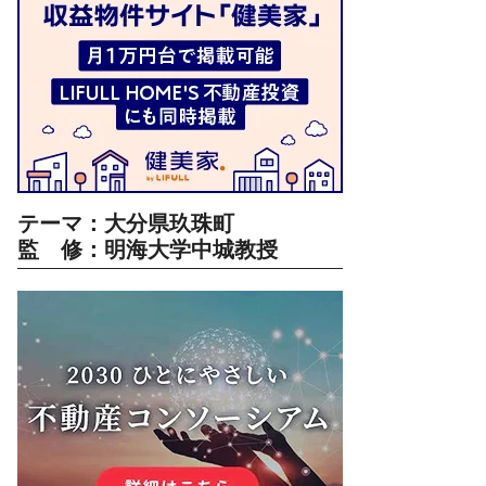
テーマ：大分県玖珠町
監 修：明海大学中城教授