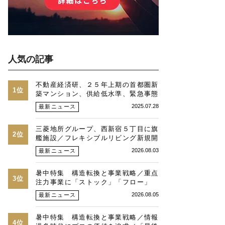
人気の記事
不動産経済研、２５年上期の首都圏新
1位
築マンション、供給低水準、緊急事態
時並み、価格最高値、２３区は平均
2025.07.28
最新ニュース
１・３億円に
三菱地所グループ、西新宿５丁目に旗
2位
艦施設／フレキシブルリビング新規開
発物件全４９戸
2026.08.03
最新ニュース
暑中特集 構造転換と事業戦略／重点
3位
注力事業に「ストック」「フロー」
「マネジメント」／跡地開発の可能性
2026.08.05
最新ニュース
／総合デベトップ10目標に／自社ブ
ランド構築へ体制整備／日本郵政不動
暑中特集 構造転換と事業戦略／情報
産／池田 明社長に聞く
4位