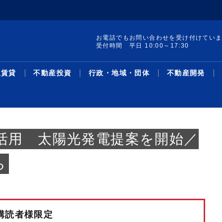
お電話でもお問い合わせを受け付けてい
受付時間 平日 10:00～17:30
通賃貸
不動産投資
行政・地域・団体
不動産開発
活用 太陽光発電提案を開始／
ら
集 構造転換と事業戦
ードAオフィス／想
レポート発行／19年
け付けを開始／試験地
町の土地・建物を取得
線駅別の新築・中古マ
／宅建士試験対策 Ｔ
集／クラファン累計調
サス州で買い取りリノ
革・人事／積水ハウス
暑中特集 構造転換と事業戦
２６年第２四半期オフィス／
リースバック投資物件／1－5
売却検討者向けサイトで買い
収益物件用地を取得／ＴＨＥ
主な沿線駅別の新築・中古マ
不動産鑑定士吉野荘平が説く
シニア・住み替え特集／多様
米フロリダ州の戸建て住宅会
機構改革・人事／安田不動産
協グループ／都心住み
万3096円／「京...
％削減を達成／プロロ
加で41地域に／賃
ション敷地売却制度で
ン利回り－３５０－東
面講習③／「宅建業
千億円超／「不特法３
／第１弾８月中旬販売
略／木造を主力事業へ、グル
グレードＡ需給ひっ迫が継続
月、平均利回り14％超／リ...
手需要を可視化／ツクルバが
グローバル社が江東区で
ンション利回り―３４８―東
―１５６―重説の書き方・説
化するライフスタイルと住ま
社を買収／大和ハ
2026.08.05
2026.08.05
2026.07.21
2026.08.05
2026.08.05
2026.03.23
2026.08.05
2026.08.03
2026.08.03
2026.07.27
2026.08.05
2026.08.03
2026.07.13
2026.08.03
2026.08.05
2026.03.02
2026.08.03
2026.07.27
2026.08.03
2026.07.07
ース
資
域・団体
発
最新ニュース
流通賃貸
不動産投資
行政・地域・団体
不動産開発
データ
連載
特集
住宅事業
人事
ー...
／...
新機能
京...
明...
い...
購読者様限定