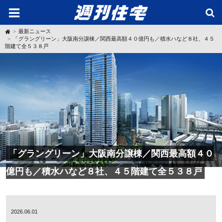
H
最新ニュース
o
「グラングリーン」大阪南分譲棟／関西最高額４０億円も／積水ハなど８社、４５
m
階建て全５３８戸
e
「グラングリーン」大阪南分譲棟／関西最高額４０
億円も／積水ハなど８社、４５階建て全５３８戸
2026.06.01