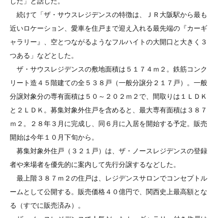
した」と話した。
続けて「ザ・サウスレジデンスの特徴は、ＪＲ大阪駅から最も
近いロケーション、愛車を住戸まで迎え入れる最先端の『カーギ
ャラリー』、空とつながるようなフルハイトの大開口と大きく３
つある」などとした。
ザ・サウスレジデンスの敷地面積は５１７４ｍ２。鉄筋コンク
リート造４５階建ての全５３８戸（一般分譲分２１７戸）。一般
分譲対象分の専有面積は５０～２０２ｍ２で、間取りは１ＬＤＫ
と２ＬＤＫ。募集対象外住戸を含めると、最大専有面積は３８７
ｍ２。２８年３月に完成し、同６月に入居を開始する予定。販売
開始は今年１０月下旬から。
募集対象外住戸（３２１戸）は、ザ・ノースレジデンスの登録
者や来場者を優先的に案内して先行分譲するなどした。
最上階３８７ｍ２の住戸は、レジデンスサロンでコンセプトル
ームとして公開する。販売価格４０億円で、関西史上最高額とな
る（すでに販売済み）。