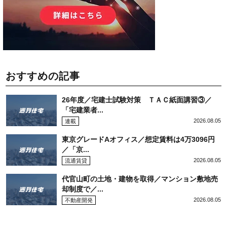
おすすめの記事
26年度／宅建士試験対策 ＴＡＣ紙面講習③／
「宅建業者...
2026.08.05
連載
東京グレードAオフィス／想定賃料は4万3096円
／「京...
2026.08.05
流通賃貸
代官山町の土地・建物を取得／マンション敷地売
却制度で／...
2026.08.05
不動産開発