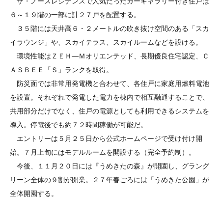
ザ・ノースレジデンスで人気だったカーギャラリー付き住戸は
６～１９階の一部に計２７戸を配置する。
３５階には天井高６・２メートルの吹き抜け空間のある「スカ
イラウンジ」や、スカイテラス、スカイルームなどを設ける。
環境性能はＺＥＨ―Ｍオリエンテッド、長期優良住宅認定、Ｃ
ＡＳＢＥＥ「Ｓ」ランクを取得。
防災面では非常用発電機と合わせて、各住戸に家庭用燃料電池
を設置。それぞれで発電した電力を棟内で相互融通することで、
共用部分だけでなく、住戸の電源としても利用できるシステムを
導入。停電後でも約７２時間稼働が可能だ。
エントリーは５月２５日から公式ホームページで受け付け開
始。７月上旬にはモデルルームを開設する（完全予約制）。
今後、１１月２０日には『うめきたの森』が開園し、グラング
リーン全体の９割が開業。２７年春ごろには「うめきた公園」が
全体開園する。