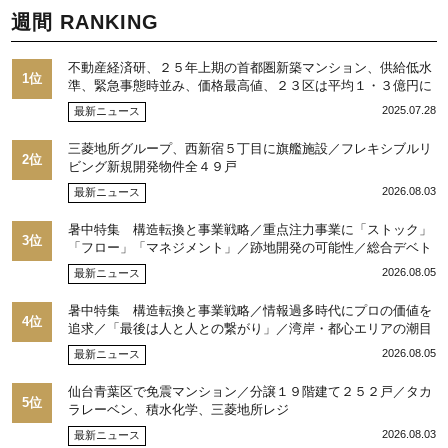
週間 RANKING
不動産経済研、２５年上期の首都圏新築マンション、供給低水
1位
準、緊急事態時並み、価格最高値、２３区は平均１・３億円に
2025.07.28
最新ニュース
三菱地所グループ、西新宿５丁目に旗艦施設／フレキシブルリ
2位
ビング新規開発物件全４９戸
2026.08.03
最新ニュース
暑中特集 構造転換と事業戦略／重点注力事業に「ストック」
3位
「フロー」「マネジメント」／跡地開発の可能性／総合デベト
ップ10目標に／自社ブランド構築へ体制整備／日本郵政不動産
2026.08.05
最新ニュース
／池田 明社長に聞く
暑中特集 構造転換と事業戦略／情報過多時代にプロの価値を
4位
追求／「最後は人と人との繋がり」／湾岸・都心エリアの潮目
を注視／“リパーク”次世代展開／三井不動産リアルティ／児玉
2026.08.05
最新ニュース
光博社長に聞く
仙台青葉区で免震マンション／分譲１９階建て２５２戸／タカ
5位
ラレーベン、積水化学、三菱地所レジ
2026.08.03
最新ニュース