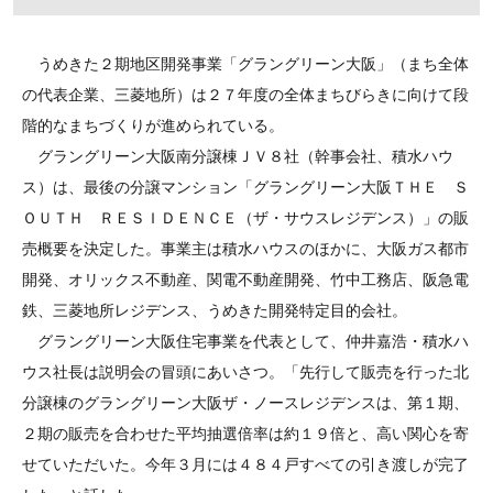
うめきた２期地区開発事業「グラングリーン大阪」（まち全体
の代表企業、三菱地所）は２７年度の全体まちびらきに向けて段
階的なまちづくりが進められている。
グラングリーン大阪南分譲棟ＪＶ８社（幹事会社、積水ハウ
ス）は、最後の分譲マンション「グラングリーン大阪ＴＨＥ Ｓ
ＯＵＴＨ ＲＥＳＩＤＥＮＣＥ（ザ・サウスレジデンス）」の販
売概要を決定した。事業主は積水ハウスのほかに、大阪ガス都市
開発、オリックス不動産、関電不動産開発、竹中工務店、阪急電
鉄、三菱地所レジデンス、うめきた開発特定目的会社。
グラングリーン大阪住宅事業を代表として、仲井嘉浩・積水ハ
ウス社長は説明会の冒頭にあいさつ。「先行して販売を行った北
分譲棟のグラングリーン大阪ザ・ノースレジデンスは、第１期、
２期の販売を合わせた平均抽選倍率は約１９倍と、高い関心を寄
せていただいた。今年３月には４８４戸すべての引き渡しが完了