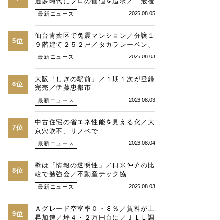
過多時代にプロの価値を追求／「最後
は人と人との繋がり」／湾岸・都心エ
2026.08.05
最新ニュース
リアの潮目を注視／“リパーク”次世代
展開／三井不動産リアルティ／児玉光
仙台青葉区で免震マンション／分譲１
博社長に聞く
5位
９階建て２５２戸／タカラレーベン、
積水化学、三菱地所レジ
2026.08.03
最新ニュース
大阪「しぎの駅前」／１期１次が登録
6位
完売／伊藤忠都市
2026.08.03
最新ニュース
中古住宅の省エネ性能を見える化／大
7位
京穴吹不、リノベで
2026.08.04
最新ニュース
壁は「情報の透明性」／日米仲介の比
8位
較で勉強会／不動産テック協
2026.08.03
最新ニュース
Ａグレード空室率０・８％／賃料が上
9位
昇加速／坪４・２万円台に／ＪＬＬ調