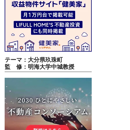
テーマ：大分県玖珠町
監 修：明海大学中城教授