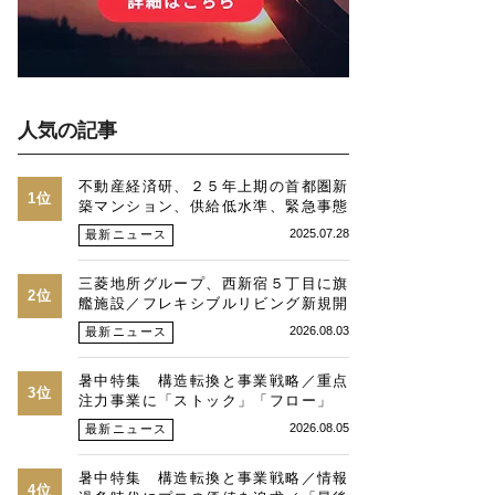
人気の記事
不動産経済研、２５年上期の首都圏新
1位
築マンション、供給低水準、緊急事態
時並み、価格最高値、２３区は平均
2025.07.28
最新ニュース
１・３億円に
三菱地所グループ、西新宿５丁目に旗
2位
艦施設／フレキシブルリビング新規開
発物件全４９戸
2026.08.03
最新ニュース
暑中特集 構造転換と事業戦略／重点
3位
注力事業に「ストック」「フロー」
「マネジメント」／跡地開発の可能性
2026.08.05
最新ニュース
／総合デベトップ10目標に／自社ブ
ランド構築へ体制整備／日本郵政不動
暑中特集 構造転換と事業戦略／情報
産／池田 明社長に聞く
4位