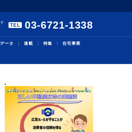
03-6721-1338
ます
TEL
データ
連載
特集
住宅事業
暑中特集 構造転換と事業戦
エアコンの「在庫・回収管理
リモート施工管理を導入／27
本人確認サービスで合意／国
三井不、物流投資累計１・４
主な沿線駅別の新築・中古マ
明海大学不動産学部 不動産
シニア・住み替え特集／シニ
物件取得で２１・６億円資金
機構改革・人事／積水ハ、旭
略／裁判、手続き電子化で紛
システム」構築／業務削減と
年度売上高500億円、販売...
内初、12月開始予定／Liq...
兆円に／今後も安定供給へ／
ンション利回り－３４７－東
の話題［１２５］学生と教員
ア層の意識変化と開発動向／
調達／千葉銀とサステナリン
化成Ｈ
2026.08.05
2026.08.03
2026.07.13
2026.07.27
2026.08.04
2026.02.24
2026.08.03
2026.07.27
2026.08.03
2026.06.29
最新ニュース
流通賃貸
不動産投資
行政・地域・団体
不動産開発
データ
連載
特集
住宅事業
人事
争...
ス...
Ｄ...
京...
の...
暮...
ク...