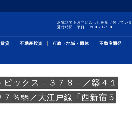
お電話でもお問い合わせを受け付けてい
受付時間 平日 10:00～17:30
通賃貸
不動産投資
行政・地域・団体
不動産開発
トピックス－３７８－／築４１
り７％弱／大江戸線「西新宿５
集 構造転換と事業戦
ードAオフィス／想
レポート発行／19年
け付けを開始／試験地
町の土地・建物を取得
線駅別の新築・中古マ
／宅建士試験対策 Ｔ
集／クラファン累計調
サス州で買い取りリノ
革・人事／積水ハウス
暑中特集 構造転換と事業戦
２６年第２四半期オフィス／
リースバック投資物件／1－5
売却検討者向けサイトで買い
収益物件用地を取得／ＴＨＥ
主な沿線駅別の新築・中古マ
不動産鑑定士吉野荘平が説く
シニア・住み替え特集／多様
米フロリダ州の戸建て住宅会
機構改革・人事／安田不動産
協グループ／都心住み
万3096円／「京...
％削減を達成／プロロ
加で41地域に／賃
ション敷地売却制度で
ン利回り－３５０－東
面講習③／「宅建業
千億円超／「不特法３
／第１弾８月中旬販売
略／木造を主力事業へ、グル
グレードＡ需給ひっ迫が継続
月、平均利回り14％超／リ...
手需要を可視化／ツクルバが
グローバル社が江東区で
ンション利回り―３４８―東
―１５６―重説の書き方・説
化するライフスタイルと住ま
社を買収／大和ハ
2026.08.05
2026.08.05
2026.07.21
2026.08.05
2026.08.05
2026.03.23
2026.08.05
2026.08.03
2026.08.03
2026.07.27
2026.08.05
2026.08.03
2026.07.13
2026.08.03
2026.08.05
2026.03.02
2026.08.03
2026.07.27
2026.08.03
2026.07.07
ース
資
域・団体
発
最新ニュース
流通賃貸
不動産投資
行政・地域・団体
不動産開発
データ
連載
特集
住宅事業
人事
ー...
／...
新機能
京...
明...
い...