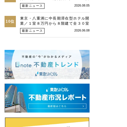
査、26年第２四半期東京オフィス
2026.08.05
最新ニュース
東京・八重洲に中長期滞在型ホテル開
10位
業／１室８万円から８階建て全３０室
／カソクと旭化成Ｈ
2026.06.08
最新ニュース