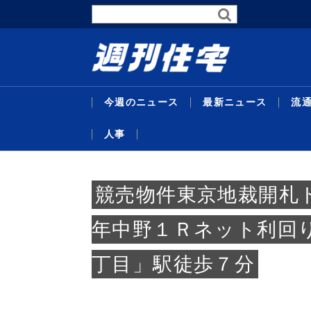
今週のニュース
最新ニュース
流
人事
最新ニュース
流通賃貸
不動産投資
行政・地域・団体
不動産開発
データ
連載
特集
住宅事業
人事
競売物件東京地裁開札
年中野１Ｒネット利回
丁目」駅徒歩７分
暑中特
東京グレ
サステナ
受験受
代官山
主な沿
26年度
企画特
米テキ
機構改
略／住
定賃料は4
比で30
域３県追
／マン
ンショ
ＡＣ紙
達額１
ベ再販
最新ニュ
流通賃貸
不動産投
行政・地
不動産開
データ
連載
特集
住宅事業
人事
替...
ジス
貸...
／...
京...
者...
号...
／...