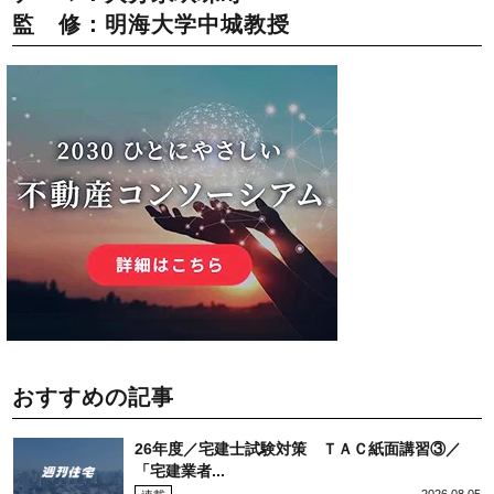
監 修：明海大学中城教授
おすすめの記事
26年度／宅建士試験対策 ＴＡＣ紙面講習③／
「宅建業者...