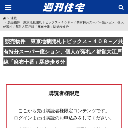
H
連載
o
競売物件 東京地裁開札トピックス－４０８－／共有持分スーパー億ション、個人
m
が落札／都営大江戸線「麻布十番」駅徒歩６分
e
競売物件 東京地裁開札トピックス－４０８－／共
有持分スーパー億ション、個人が落札／都営大江戸
線「麻布十番」駅徒歩６分
購読者様限定
ここから先は購読者様限定コンテンツです。
ログインまたは購読のお申込みをしてください。