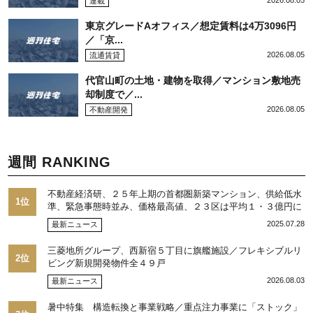
2026.08.05
連載
東京グレードAオフィス／想定賃料は4万3096円
／「京...
2026.08.05
流通賃貸
代官山町の土地・建物を取得／マンション敷地売
却制度で／...
2026.08.05
不動産開発
週間 RANKING
不動産経済研、２５年上期の首都圏新築マンション、供給低水
1位
準、緊急事態時並み、価格最高値、２３区は平均１・３億円に
2025.07.28
最新ニュース
三菱地所グループ、西新宿５丁目に旗艦施設／フレキシブルリ
2位
ビング新規開発物件全４９戸
2026.08.03
最新ニュース
暑中特集 構造転換と事業戦略／重点注力事業に「ストック」