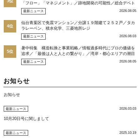
3位
「フロー」「マネジメント」／跡地開発の可能性／総合デベト
ップ10目標に／自社ブランド構築へ体制整備／日本郵政不動産
2026.08.05
最新ニュース
／池田 明社長に聞く
仙台青葉区で免震マンション／分譲１９階建て２５２戸／タカ
4位
ラレーベン、積水化学、三菱地所レジ
2026.08.03
最新ニュース
暑中特集 構造転換と事業戦略／情報過多時代にプロの価値を
5位
追求／「最後は人と人との繋がり」／湾岸・都心エリアの潮目
を注視／“リパーク”次世代展開／三井不動産リアルティ／児玉
2026.08.05
最新ニュース
光博社長に聞く
お知らせ
お知らせ
2026.03.03
最新ニュース
10月20日号に関しまして
2025.10.19
最新ニュース