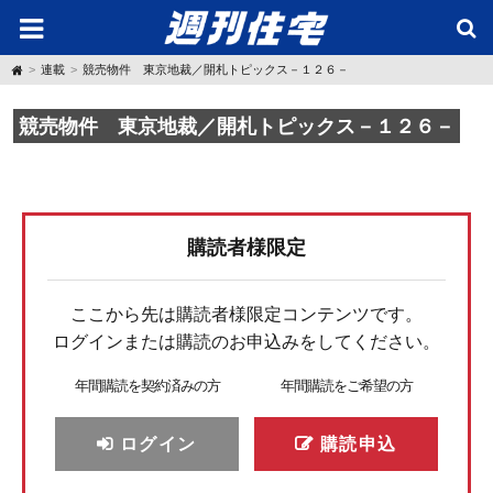
H
連載
競売物件 東京地裁／開札トピックス－１２６－
o
m
e
競売物件 東京地裁／開札トピックス－１２６－
購読者様限定
ここから先は購読者様限定コンテンツです。
ログインまたは購読のお申込みをしてください。
年間購読を契約済みの方
年間購読をご希望の方
ログイン
購読申込