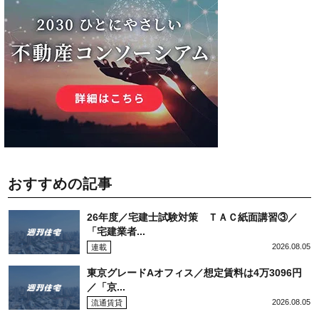
おすすめの記事
26年度／宅建士試験対策 ＴＡＣ紙面講習③／
「宅建業者...
2026.08.05
連載
東京グレードAオフィス／想定賃料は4万3096円
／「京...
2026.08.05
流通賃貸