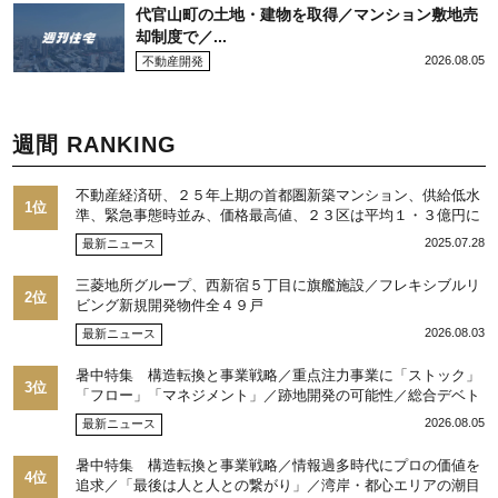
代官山町の土地・建物を取得／マンション敷地売
却制度で／...
2026.08.05
不動産開発
週間 RANKING
不動産経済研、２５年上期の首都圏新築マンション、供給低水
1位
準、緊急事態時並み、価格最高値、２３区は平均１・３億円に
2025.07.28
最新ニュース
三菱地所グループ、西新宿５丁目に旗艦施設／フレキシブルリ
2位
ビング新規開発物件全４９戸
2026.08.03
最新ニュース
暑中特集 構造転換と事業戦略／重点注力事業に「ストック」
3位
「フロー」「マネジメント」／跡地開発の可能性／総合デベト
ップ10目標に／自社ブランド構築へ体制整備／日本郵政不動産
2026.08.05
最新ニュース
／池田 明社長に聞く
暑中特集 構造転換と事業戦略／情報過多時代にプロの価値を
4位
追求／「最後は人と人との繋がり」／湾岸・都心エリアの潮目