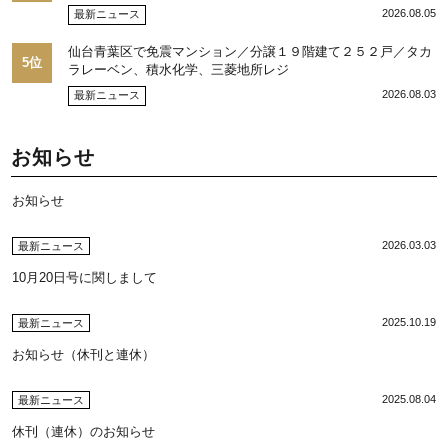
を注視／“リパーク”次世代展開／三井不動産リアルティ／児玉
2026.08.05
最新ニュース
光博社長に聞く
仙台青葉区で免震マンション／分譲１９階建て２５２戸／タカ
5位
ラレーベン、積水化学、三菱地所レジ
2026.08.03
最新ニュース
お知らせ
お知らせ
2026.03.03
最新ニュース
10月20日号に関しまして
2025.10.19
最新ニュース
お知らせ（休刊と連休）
2025.08.04
最新ニュース
休刊（連休）のお知らせ