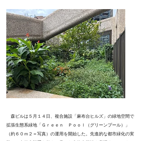
森ビルは５月１４日、複合施設「麻布台ヒルズ」の緑地空間で
拡張生態系緑地「Ｇｒｅｅｎ Ｐｏｏｌ（グリーンプール）」
（約６０ｍ２＝写真）の運用を開始した。先進的な都市緑化の実