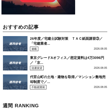
おすすめの記事
26年度／宅建士試験対策 ＴＡＣ紙面講習③／
「宅建業者...
2026.08.05
連載
東京グレードAオフィス／想定賃料は4万3096円
／「京...
2026.08.05
流通賃貸
代官山町の土地・建物を取得／マンション敷地売
却制度で／...
2026.08.05
不動産開発
週間 RANKING