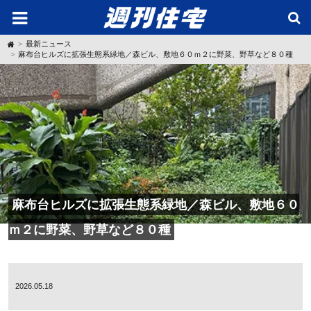
H
最新ニュース
o
麻布台ヒルズに拡張生態系緑地／森ビル、敷地６０ｍ２に野菜、野草など８０種
m
e
麻布台ヒルズに拡張生態系緑地／森ビル、敷地６０
ｍ２に野菜、野草など８０種
2026.05.18