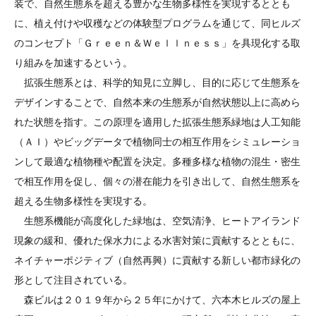
装で、自然生態系を超える豊かな生物多様性を実現するととも
に、植え付けや収穫などの体験型プログラムを通じて、同ヒルズ
のコンセプト「Ｇｒｅｅｎ＆Ｗｅｌｌｎｅｓｓ」を具現化する取
り組みを加速するという。
拡張生態系とは、科学的知見に立脚し、目的に応じて生態系を
デザインすることで、自然本来の生態系が自然状態以上に高めら
れた状態を指す。この原理を適用した拡張生態系緑地は人工知能
（ＡＩ）やビッグデータで植物同士の相互作用をシミュレーショ
ンして最適な植物種や配置を決定。多種多様な植物の混生・密生
で相互作用を促し、個々の潜在能力を引き出して、自然生態系を
超える生物多様性を実現する。
生態系機能が高度化した緑地は、空気清浄、ヒートアイランド
現象の緩和、優れた保水力による水害対策に貢献するとともに、
ネイチャーポジティブ（自然再興）に貢献する新しい都市緑化の
形として注目されている。
森ビルは２０１９年から２５年にかけて、六本木ヒルズの屋上