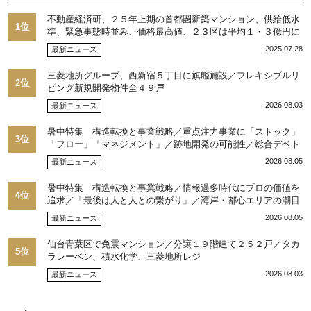
不動産経済研、２５年上期の首都圏新築マンション、供給低水
1位
準、緊急事態時並み、価格最高値、２３区は平均１・３億円に
2025.07.28
最新ニュース
三菱地所グループ、西新宿５丁目に旗艦施設／フレキシブルリ
2位
ビング新規開発物件全４９戸
2026.08.03
最新ニュース
暑中特集 構造転換と事業戦略／重点注力事業に「ストック」
3位
「フロー」「マネジメント」／跡地開発の可能性／総合デベト
ップ10目標に／自社ブランド構築へ体制整備／日本郵政不動産
2026.08.05
最新ニュース
／池田 明社長に聞く
暑中特集 構造転換と事業戦略／情報過多時代にプロの価値を
4位
追求／「最後は人と人との繋がり」／湾岸・都心エリアの潮目
を注視／“リパーク”次世代展開／三井不動産リアルティ／児玉
2026.08.05
最新ニュース
光博社長に聞く
仙台青葉区で免震マンション／分譲１９階建て２５２戸／タカ
5位
ラレーベン、積水化学、三菱地所レジ
2026.08.03
最新ニュース